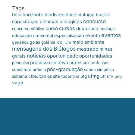
Tags
belo horizonte
biologia
biodiversidade
brasília
concurso
capacitação
ciências biológicas
cursos
curso
doutorado
concurso público
ecologia
eventos
educação ambiental
especialização
evento
meio ambiente
goiás
genética
goiânia
icb
livro
mensagens dos Biólogos
mestrado
minas
notícias
oportunidade
gerais
oportunidades
processo seletivo
professor
pesquisa
professor
pós-graduação
substituto
prêmio
saúde
simpósio
ufmg
site
sistema cfbio/crbios
tocantins
ufg
uft
ufv
unb
vaga