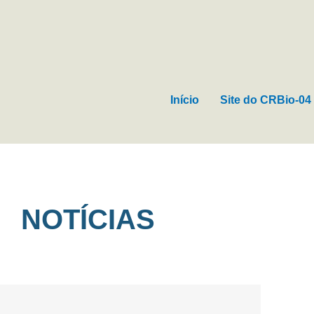
Ir
para
o
conteúdo
Início
Site do CRBio-04
NOTÍCIAS