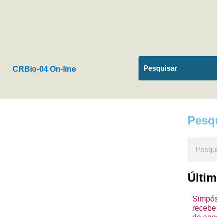
CRBio-04 On-line
Pesq
Pesquis
Últi
Simpósi
recebe 