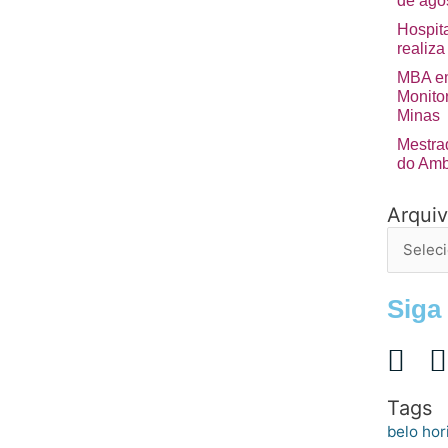
de ago
Hospita
realiza
MBA em
Monito
Minas
Mestra
do Amb
Arqui
Arquivo
de
postage
Siga
Tags
belo hor