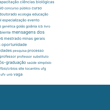
apacitação
ciências biológicas
so
curso
concurso público
doutorado
educação
ecologia
l
especialização
evento
s
goiás
genética
goiânia
icb
livro
mensagens dos
biente
os
mestrado
minas gerais
s
oportunidade
idades
processo
pesquisa
professor
professor substituto
ós-graduação
saúde
simpósio
site
fbio/crbios
tocantins
ufg
vaga
ufv
unb