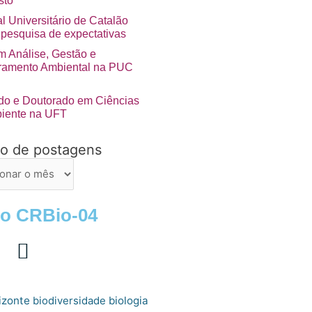
sto
l Universitário de Catalão
 pesquisa de expectativas
 Análise, Gestão e
ramento Ambiental na PUC
do e Doutorado em Ciências
iente na UFT
vo de postagens
ns
 o CRBio-04
izonte
biologia
biodiversidade