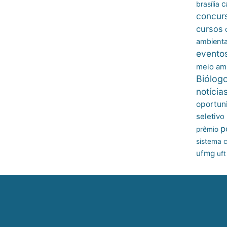
c
brasília
concur
cursos
ambienta
evento
meio am
Biólog
notícia
oportun
seletivo
p
prêmio
sistema c
ufmg
uft