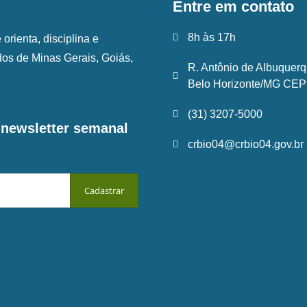
Entre em contato
8h às 17h
rienta, disciplina e
ados de Minas Gerais, Goiás,
R. Antônio de Albuquerq
Belo Horizonte/MG CEP:
(31) 3207-5000
a newsletter semanal
crbio04@crbio04.gov.br