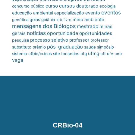
cursos
curso
doutorado
concurso público
ecologia
eventos
educação ambiental
especialização
evento
meio ambiente
goiás
genética
goiânia
icb
livro
mensagens dos Biólogos
mestrado
minas
notícias
oportunidade
gerais
oportunidades
processo seletivo
professor
pesquisa
professor
pós-graduação
substituto
prêmio
saúde
simpósio
ufmg
site
sistema cfbio/crbios
tocantins
ufg
uft
ufv
unb
vaga
CRBio-04