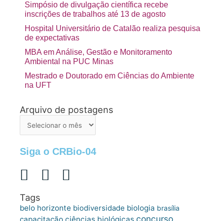
Simpósio de divulgação científica recebe
inscrições de trabalhos até 13 de agosto
Hospital Universitário de Catalão realiza pesquisa
de expectativas
MBA em Análise, Gestão e Monitoramento
Ambiental na PUC Minas
Mestrado e Doutorado em Ciências do Ambiente
na UFT
Arquivo de postagens
Arquivo
de
postagens
Siga o CRBio-04
Tags
belo horizonte
biologia
biodiversidade
brasília
concurso
capacitação
ciências biológicas