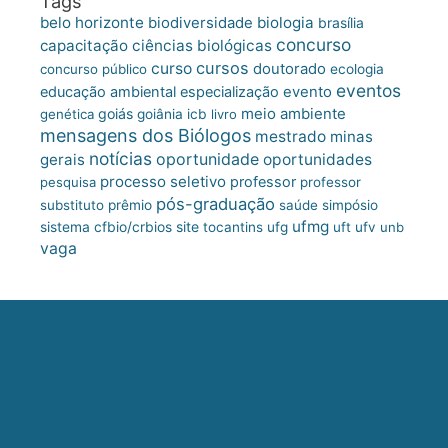
Tags
belo horizonte
biologia
biodiversidade
brasília
concurso
capacitação
ciências biológicas
cursos
curso
doutorado
concurso público
ecologia
eventos
educação ambiental
especialização
evento
meio ambiente
goiás
genética
goiânia
icb
livro
mensagens dos Biólogos
mestrado
minas
notícias
oportunidade
gerais
oportunidades
processo seletivo
professor
pesquisa
professor
pós-graduação
substituto
prêmio
saúde
simpósio
ufmg
site
sistema cfbio/crbios
tocantins
ufg
uft
ufv
unb
vaga