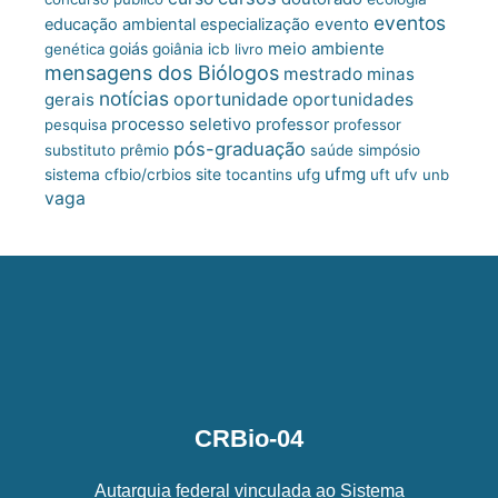
eventos
educação ambiental
especialização
evento
meio ambiente
goiás
genética
goiânia
icb
livro
mensagens dos Biólogos
mestrado
minas
notícias
oportunidade
gerais
oportunidades
processo seletivo
professor
pesquisa
professor
pós-graduação
substituto
prêmio
saúde
simpósio
ufmg
site
sistema cfbio/crbios
tocantins
ufg
uft
ufv
unb
vaga
CRBio-04
Autarquia federal vinculada ao Sistema