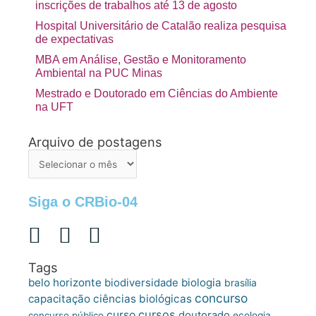
inscrições de trabalhos até 13 de agosto
Hospital Universitário de Catalão realiza pesquisa
de expectativas
MBA em Análise, Gestão e Monitoramento
Ambiental na PUC Minas
Mestrado e Doutorado em Ciências do Ambiente
na UFT
Arquivo de postagens
Arquivo
de
postagens
Siga o CRBio-04
Tags
belo horizonte
biologia
biodiversidade
brasília
concurso
capacitação
ciências biológicas
cursos
curso
doutorado
concurso público
ecologia