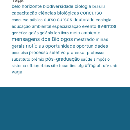
belo horizonte
biologia
biodiversidade
brasília
concurso
capacitação
ciências biológicas
cursos
curso
doutorado
concurso público
ecologia
eventos
educação ambiental
especialização
evento
meio ambiente
goiás
genética
goiânia
icb
livro
mensagens dos Biólogos
mestrado
minas
notícias
oportunidade
gerais
oportunidades
processo seletivo
professor
pesquisa
professor
pós-graduação
substituto
prêmio
saúde
simpósio
ufmg
site
sistema cfbio/crbios
tocantins
ufg
uft
ufv
unb
vaga