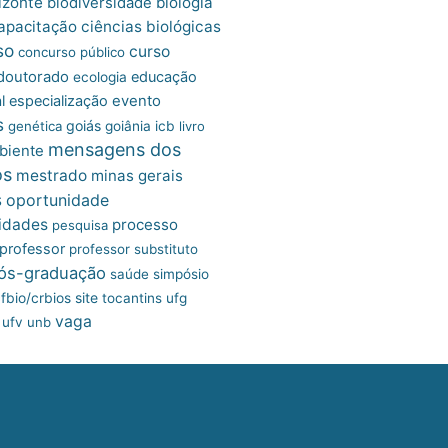
izonte
biologia
biodiversidade
apacitação
ciências biológicas
so
curso
concurso público
doutorado
educação
ecologia
l
especialização
evento
s
goiás
genética
goiânia
icb
livro
mensagens dos
biente
os
mestrado
minas gerais
s
oportunidade
idades
processo
pesquisa
professor
professor substituto
ós-graduação
saúde
simpósio
site
fbio/crbios
tocantins
ufg
vaga
ufv
unb