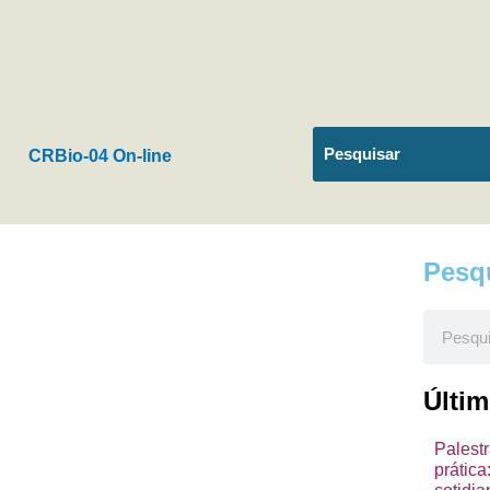
CRBio-04 On-line
Pesq
Pesquis
Últi
Palest
prátic