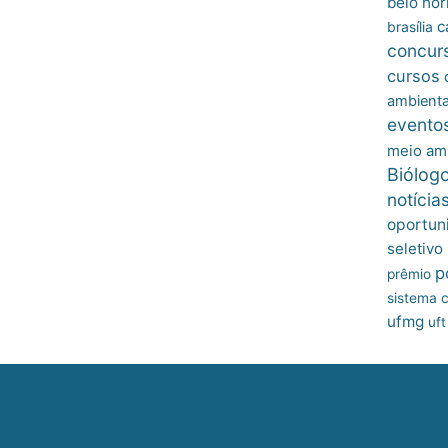
belo hor
c
brasília
concur
cursos
ambienta
evento
meio am
Biólog
notícia
oportun
seletivo
p
prêmio
sistema c
ufmg
uft