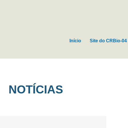
Ir
para
o
conteúdo
Início
Site do CRBio-04
NOTÍCIAS