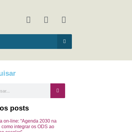
F
I
Y
a
n
o
c
s
u
e
t
t
b
a
u
o
g
b
o
r
e
k
a
uisar
m
ar
mos posts
ra on-line: “Agenda 2030 na
a: como integrar os ODS ao