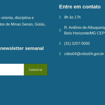
Entre em contato
8h às 17h
rienta, disciplina e
ados de Minas Gerais, Goiás,
R. Antônio de Albuquerq
Belo Horizonte/MG CEP:
(31) 3207-5000
a newsletter semanal
crbio04@crbio04.gov.br