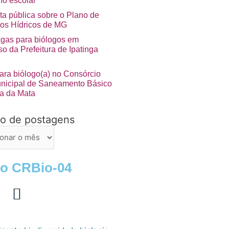
no escolar”
ta pública sobre o Plano de
os Hídricos de MG
agas para biólogos em
o da Prefeitura de Ipatinga
ara biólogo(a) no Consórcio
unicipal de Saneamento Básico
a da Mata
vo de postagens
ns
 o CRBio-04