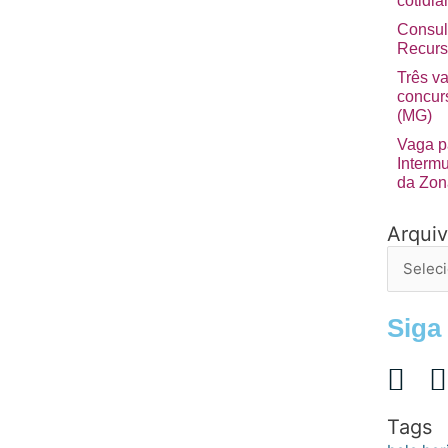
cotidia
Consul
Recurs
Três v
concurs
(MG)
Vaga p
Interm
da Zon
Arqui
Arquivo
de
postage
Siga
Tags