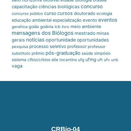
concurso
capacitação
ciências biológicas
cursos
curso
doutorado
concurso público
ecologia
eventos
educação ambiental
especialização
evento
meio ambiente
goiás
genética
goiânia
icb
livro
mensagens dos Biólogos
mestrado
minas
notícias
oportunidade
gerais
oportunidades
processo seletivo
professor
pesquisa
professor
pós-graduação
substituto
prêmio
saúde
simpósio
ufmg
site
sistema cfbio/crbios
tocantins
ufg
uft
ufv
unb
vaga
CRBio-04