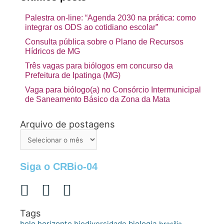
Palestra on-line: “Agenda 2030 na prática: como
integrar os ODS ao cotidiano escolar”
Consulta pública sobre o Plano de Recursos
Hídricos de MG
Três vagas para biólogos em concurso da
Prefeitura de Ipatinga (MG)
Vaga para biólogo(a) no Consórcio Intermunicipal
de Saneamento Básico da Zona da Mata
Arquivo de postagens
Arquivo
de
postagens
Siga o CRBio-04
Tags
belo horizonte
biologia
biodiversidade
brasília