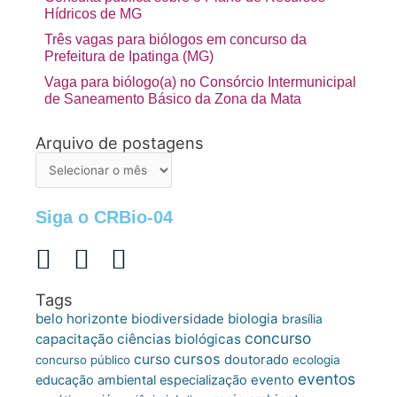
Hídricos de MG
Três vagas para biólogos em concurso da
Prefeitura de Ipatinga (MG)
Vaga para biólogo(a) no Consórcio Intermunicipal
de Saneamento Básico da Zona da Mata
Arquivo de postagens
Arquivo
de
postagens
Siga o CRBio-04
Tags
belo horizonte
biologia
biodiversidade
brasília
concurso
capacitação
ciências biológicas
cursos
curso
doutorado
concurso público
ecologia
eventos
educação ambiental
especialização
evento