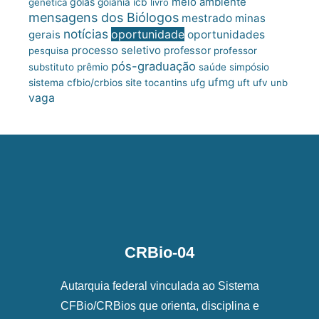
meio ambiente
goiás
genética
goiânia
icb
livro
mensagens dos Biólogos
mestrado
minas
notícias
oportunidade
gerais
oportunidades
processo seletivo
professor
pesquisa
professor
pós-graduação
substituto
prêmio
saúde
simpósio
ufmg
site
sistema cfbio/crbios
tocantins
ufg
uft
ufv
unb
vaga
CRBio-04
Autarquia federal vinculada ao Sistema
CFBio/CRBios que orienta, disciplina e