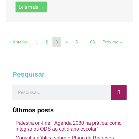
Leia mais →
…
« Anterior
1
2
3
4
5
63
Próximo »
Pesquisar
Pesquisar
Últimos posts
Palestra on-line: “Agenda 2030 na prática: como
integrar os ODS ao cotidiano escolar”
Consulta pública sobre o Plano de Recursos