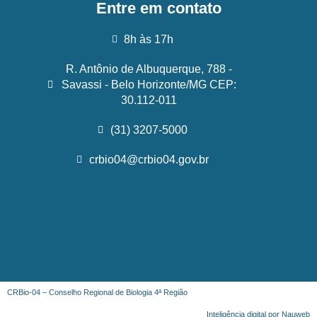
Entre em contato
8h às 17h
R. Antônio de Albuquerque, 788 -
Savassi - Belo Horizonte/MG CEP:
30.112-011
(31) 3207-5000
crbio04@crbio04.gov.br
CRBio-04 – Conselho Regional de Biologia 4ª Região
Inteligência digital por Nauweb