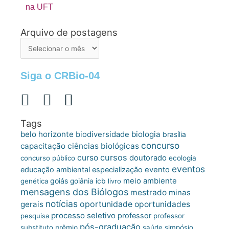
na UFT
Arquivo de postagens
Arquivo
de
postagens
Siga o CRBio-04
Tags
belo horizonte
biologia
biodiversidade
brasília
concurso
capacitação
ciências biológicas
cursos
curso
doutorado
concurso público
ecologia
eventos
educação ambiental
especialização
evento
meio ambiente
goiás
genética
goiânia
icb
livro
mensagens dos Biólogos
mestrado
minas
notícias
oportunidade
gerais
oportunidades
processo seletivo
professor
pesquisa
professor
pós-graduação
substituto
prêmio
saúde
simpósio