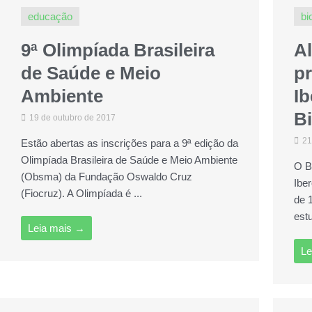
educação
bi
9ª Olimpíada Brasileira
Al
de Saúde e Meio
p
Ambiente
I
Bi
19 de outubro de 2017
21
Estão abertas as inscrições para a 9ª edição da
Olimpíada Brasileira de Saúde e Meio Ambiente
O B
(Obsma) da Fundação Oswaldo Cruz
Ibe
(Fiocruz). A Olimpíada é ...
de 
estu
Leia mais →
Le