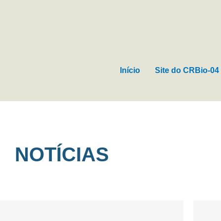
Ir
para
o
conteúdo
Início
Site do CRBio-04
NOTÍCIAS