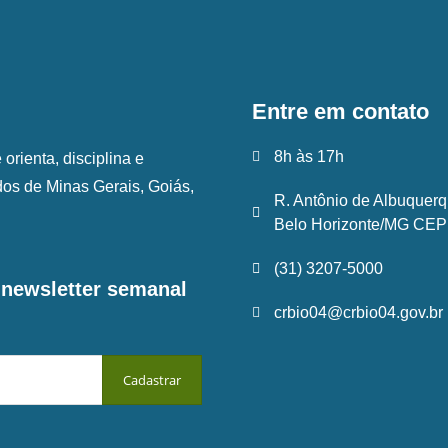
Entre em contato
8h às 17h
rienta, disciplina e
ados de Minas Gerais, Goiás,
R. Antônio de Albuquerq
Belo Horizonte/MG CEP:
(31) 3207-5000
a newsletter semanal
crbio04@crbio04.gov.br