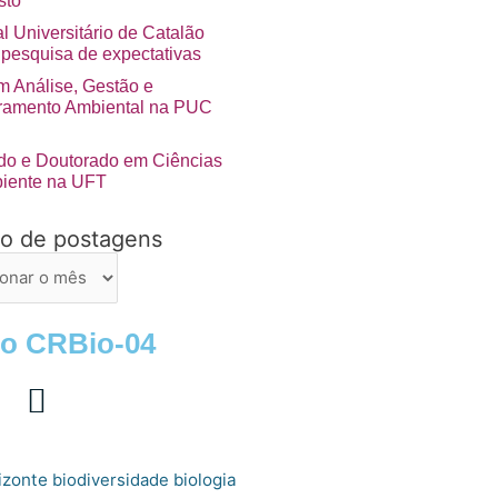
sto
l Universitário de Catalão
 pesquisa de expectativas
 Análise, Gestão e
ramento Ambiental na PUC
do e Doutorado em Ciências
iente na UFT
vo de postagens
ns
 o CRBio-04
izonte
biologia
biodiversidade