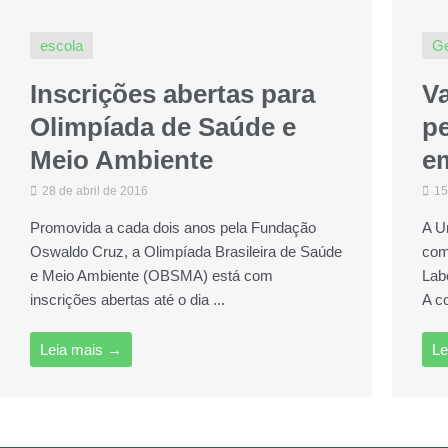
escola
Ge
Inscrições abertas para
V
Olimpíada de Saúde e
p
Meio Ambiente
em
28 de abril de 2016
15
Promovida a cada dois anos pela Fundação
A U
Oswaldo Cruz, a Olimpíada Brasileira de Saúde
com
e Meio Ambiente (OBSMA) está com
Lab
inscrições abertas até o dia ...
A c
Leia mais →
Le