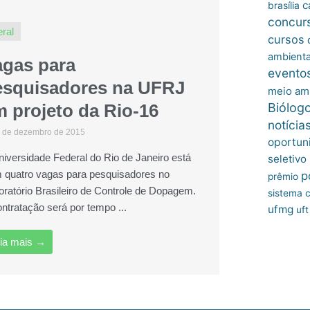
c
brasília
concur
ral
cursos
ambienta
agas para
evento
esquisadores na UFRJ
meio am
Biólog
 projeto da Rio-16
notícia
 de dezembro de 2015
oportun
niversidade Federal do Rio de Janeiro está
seletivo
 quatro vagas para pesquisadores no
p
prêmio
oratório Brasileiro de Controle de Dopagem.
sistema c
ontratação será por tempo ...
ufmg
uft
ia mais →