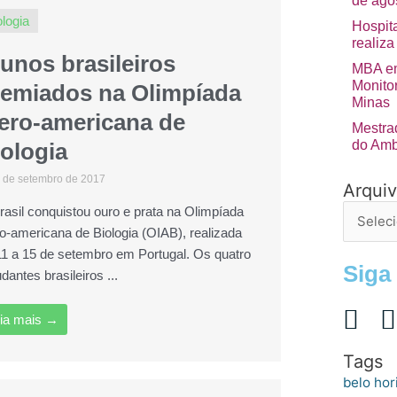
de ago
ologia
Hospita
realiza
unos brasileiros
MBA em
Monito
remiados na Olimpíada
Minas
bero-americana de
Mestra
do Amb
ologia
 de setembro de 2017
Arqui
Arquivo
de
rasil conquistou ouro e prata na Olimpíada
postage
ro-americana de Biologia (OIAB), realizada
11 a 15 de setembro em Portugal. Os quatro
Siga
dantes brasileiros ...
ia mais →
Tags
belo hor