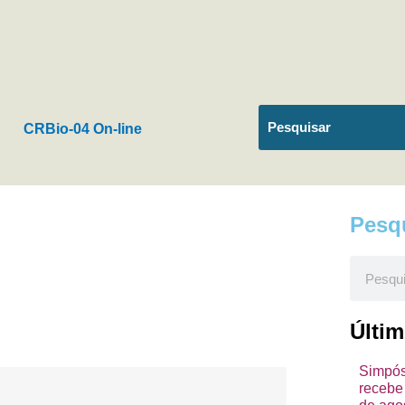
CRBio-04 On-line
Pesq
Pesquis
Últi
Simpósi
recebe 