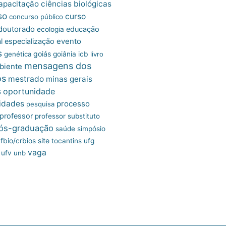
apacitação
ciências biológicas
so
curso
concurso público
doutorado
educação
ecologia
l
especialização
evento
s
goiás
genética
goiânia
icb
livro
mensagens dos
biente
os
mestrado
minas gerais
s
oportunidade
idades
processo
pesquisa
professor
professor substituto
ós-graduação
saúde
simpósio
site
fbio/crbios
tocantins
ufg
vaga
ufv
unb