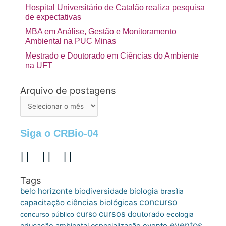
Hospital Universitário de Catalão realiza pesquisa
de expectativas
MBA em Análise, Gestão e Monitoramento
Ambiental na PUC Minas
Mestrado e Doutorado em Ciências do Ambiente
na UFT
Arquivo de postagens
Arquivo
de
postagens
Siga o CRBio-04
Tags
belo horizonte
biologia
biodiversidade
brasília
concurso
capacitação
ciências biológicas
cursos
curso
doutorado
concurso público
ecologia
eventos
educação ambiental
especialização
evento