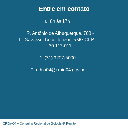
Entre em contato
8h às 17h
R. Antônio de Albuquerque, 788 -
Savassi - Belo Horizonte/MG CEP:
30.112-011
(31) 3207-5000
crbio04@crbio04.gov.br
CRBio-04 – Conselho Regional de Biologia 4ª Região