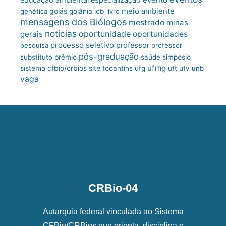
meio ambiente
goiás
genética
goiânia
icb
livro
mensagens dos Biólogos
mestrado
minas
notícias
oportunidade
gerais
oportunidades
processo seletivo
professor
pesquisa
professor
pós-graduação
substituto
prêmio
saúde
simpósio
ufmg
site
sistema cfbio/crbios
tocantins
ufg
uft
ufv
unb
vaga
CRBio-04
Autarquia federal vinculada ao Sistema
CFBio/CRBios que orienta, disciplina e