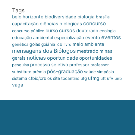
Tags
belo horizonte
biologia
biodiversidade
brasília
concurso
capacitação
ciências biológicas
cursos
curso
doutorado
concurso público
ecologia
eventos
educação ambiental
especialização
evento
meio ambiente
goiás
genética
goiânia
icb
livro
mensagens dos Biólogos
mestrado
minas
notícias
oportunidade
gerais
oportunidades
processo seletivo
professor
pesquisa
professor
pós-graduação
substituto
prêmio
saúde
simpósio
ufmg
site
sistema cfbio/crbios
tocantins
ufg
uft
ufv
unb
vaga