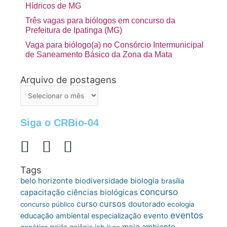
Hídricos de MG
Três vagas para biólogos em concurso da
Prefeitura de Ipatinga (MG)
Vaga para biólogo(a) no Consórcio Intermunicipal
de Saneamento Básico da Zona da Mata
Arquivo de postagens
Arquivo
de
postagens
Siga o CRBio-04
Tags
belo horizonte
biologia
biodiversidade
brasília
concurso
capacitação
ciências biológicas
cursos
curso
doutorado
concurso público
ecologia
eventos
educação ambiental
especialização
evento
meio ambiente
goiás
genética
goiânia
icb
livro