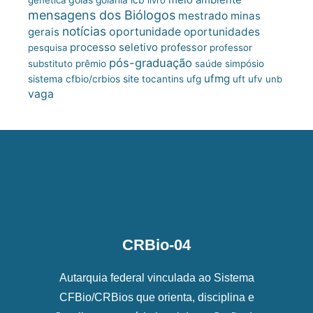
mensagens dos Biólogos
mestrado
minas
notícias
oportunidade
gerais
oportunidades
processo seletivo
professor
pesquisa
professor
pós-graduação
substituto
prêmio
saúde
simpósio
ufmg
site
sistema cfbio/crbios
tocantins
ufg
uft
ufv
unb
vaga
CRBio-04
Autarquia federal vinculada ao Sistema
CFBio/CRBios que orienta, disciplina e