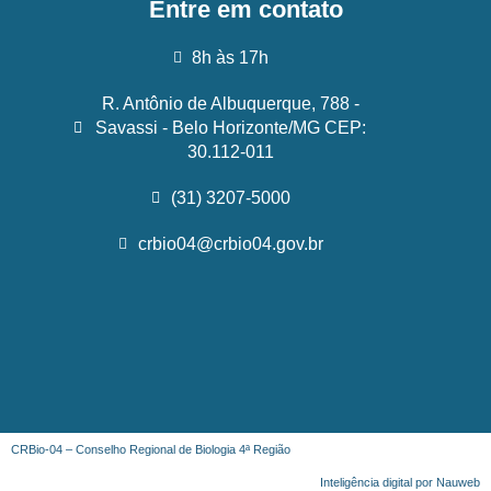
Entre em contato
8h às 17h
R. Antônio de Albuquerque, 788 -
Savassi - Belo Horizonte/MG CEP:
30.112-011
(31) 3207-5000
crbio04@crbio04.gov.br
CRBio-04 – Conselho Regional de Biologia 4ª Região
Inteligência digital por Nauweb