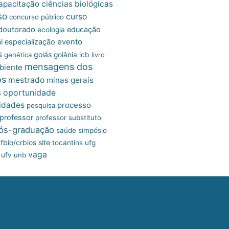
apacitação
ciências biológicas
so
curso
concurso público
doutorado
educação
ecologia
l
especialização
evento
s
goiás
genética
goiânia
icb
livro
mensagens dos
biente
os
mestrado
minas gerais
s
oportunidade
idades
processo
pesquisa
professor
professor substituto
ós-graduação
saúde
simpósio
site
fbio/crbios
tocantins
ufg
vaga
ufv
unb