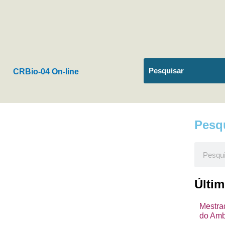
CRBio-04 On-line
Pesq
Pesquis
Últi
Mestra
do Amb