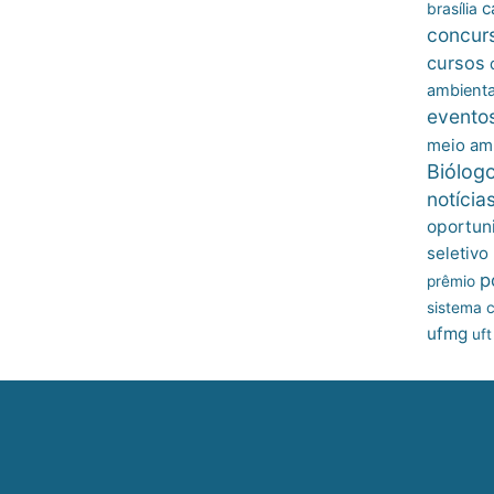
c
brasília
concur
cursos
ambienta
evento
meio am
Biólog
notícia
oportun
seletivo
p
prêmio
sistema c
ufmg
uft