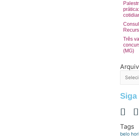
Palest
prátic
cotidia
Consul
Recurs
Três v
concurs
(MG)
Arqui
Arquivo
de
postage
Siga
Tags
belo hor