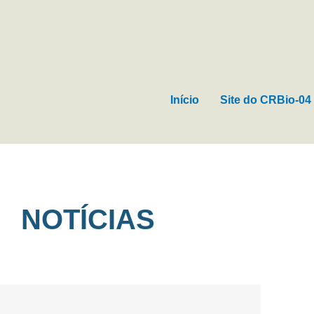
Ir
para
o
conteúdo
Início
Site do CRBio-04
NOTÍCIAS