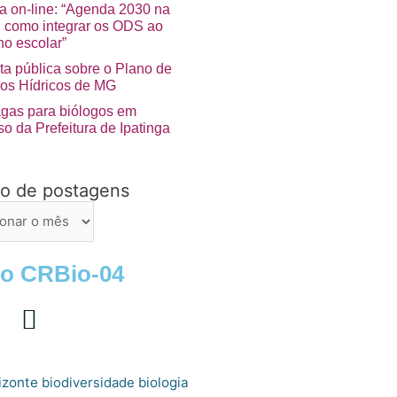
ra on-line: “Agenda 2030 na
a: como integrar os ODS ao
no escolar”
ta pública sobre o Plano de
os Hídricos de MG
agas para biólogos em
o da Prefeitura de Ipatinga
vo de postagens
ns
 o CRBio-04
izonte
biologia
biodiversidade