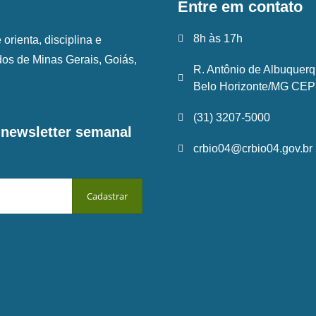
Entre em contato
8h às 17h
rienta, disciplina e
ados de Minas Gerais, Goiás,
R. Antônio de Albuquerq
Belo Horizonte/MG CEP:
(31) 3207-5000
a newsletter semanal
crbio04@crbio04.gov.br