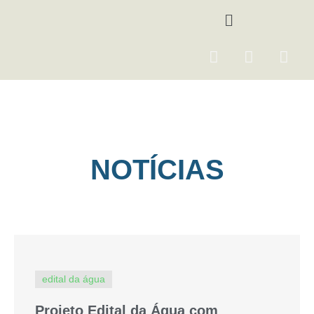
Ir
Menu
para
o
F
I
Y
conteúdo
a
n
o
c
s
u
e
t
t
b
a
u
o
g
b
o
r
e
NOTÍCIAS
k
a
m
edital da água
Projeto Edital da Água com