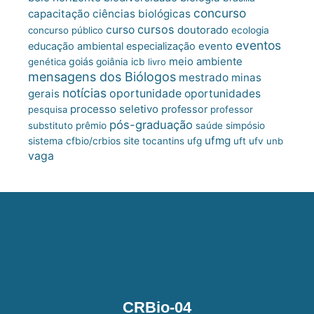
concurso
capacitação
ciências biológicas
cursos
curso
doutorado
concurso público
ecologia
eventos
educação ambiental
especialização
evento
meio ambiente
goiás
genética
goiânia
icb
livro
mensagens dos Biólogos
mestrado
minas
notícias
oportunidade
gerais
oportunidades
processo seletivo
professor
pesquisa
professor
pós-graduação
substituto
prêmio
saúde
simpósio
ufmg
site
sistema cfbio/crbios
tocantins
ufg
uft
ufv
unb
vaga
CRBio-04