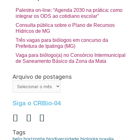
Palestra on-line: “Agenda 2030 na prática: como
integrar os ODS ao cotidiano escolar”
Consulta pública sobre o Plano de Recursos
Hídricos de MG
Três vagas para biólogos em concurso da
Prefeitura de Ipatinga (MG)
Vaga para biólogo(a) no Consórcio Intermunicipal
de Saneamento Básico da Zona da Mata
Arquivo de postagens
Arquivo
de
postagens
Siga o CRBio-04
Tags
belo horizonte
biologia
biodiversidade
brasília