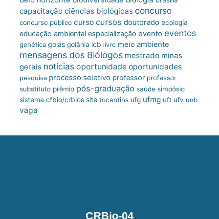
concurso
capacitação
ciências biológicas
cursos
curso
doutorado
concurso público
ecologia
eventos
educação ambiental
especialização
evento
meio ambiente
goiás
genética
goiânia
icb
livro
mensagens dos Biólogos
mestrado
minas
notícias
oportunidade
gerais
oportunidades
processo seletivo
professor
pesquisa
professor
pós-graduação
substituto
prêmio
saúde
simpósio
ufmg
site
sistema cfbio/crbios
tocantins
ufg
uft
ufv
unb
vaga
CRBio-04