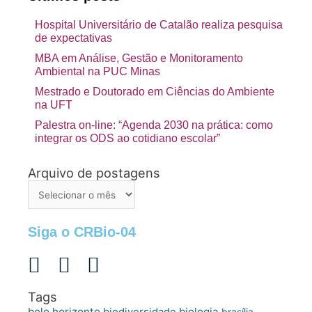
Hospital Universitário de Catalão realiza pesquisa
de expectativas
MBA em Análise, Gestão e Monitoramento
Ambiental na PUC Minas
Mestrado e Doutorado em Ciências do Ambiente
na UFT
Palestra on-line: “Agenda 2030 na prática: como
integrar os ODS ao cotidiano escolar”
Arquivo de postagens
Arquivo
de
postagens
Siga o CRBio-04
Tags
belo horizonte
biologia
biodiversidade
brasília