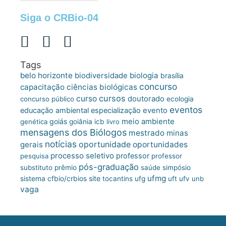
Siga o CRBio-04
Tags
belo horizonte
biologia
biodiversidade
brasília
concurso
capacitação
ciências biológicas
cursos
curso
doutorado
concurso público
ecologia
eventos
educação ambiental
especialização
evento
meio ambiente
goiás
genética
goiânia
icb
livro
mensagens dos Biólogos
mestrado
minas
notícias
oportunidade
gerais
oportunidades
processo seletivo
professor
pesquisa
professor
pós-graduação
substituto
prêmio
saúde
simpósio
ufmg
site
sistema cfbio/crbios
tocantins
ufg
uft
ufv
unb
vaga