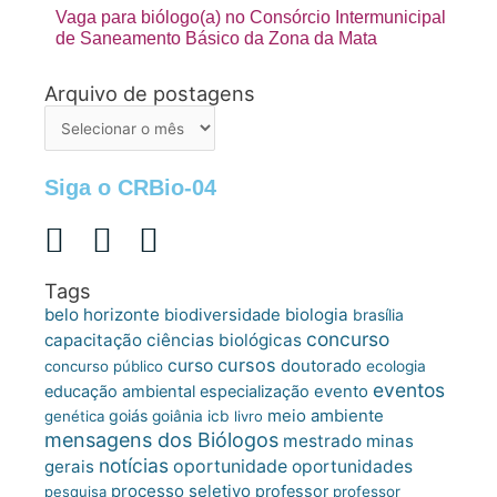
Vaga para biólogo(a) no Consórcio Intermunicipal
de Saneamento Básico da Zona da Mata
Arquivo de postagens
Arquivo
de
postagens
Siga o CRBio-04
Tags
belo horizonte
biologia
biodiversidade
brasília
concurso
capacitação
ciências biológicas
cursos
curso
doutorado
concurso público
ecologia
eventos
educação ambiental
especialização
evento
meio ambiente
goiás
genética
goiânia
icb
livro
mensagens dos Biólogos
mestrado
minas
notícias
oportunidade
gerais
oportunidades
processo seletivo
professor
pesquisa
professor