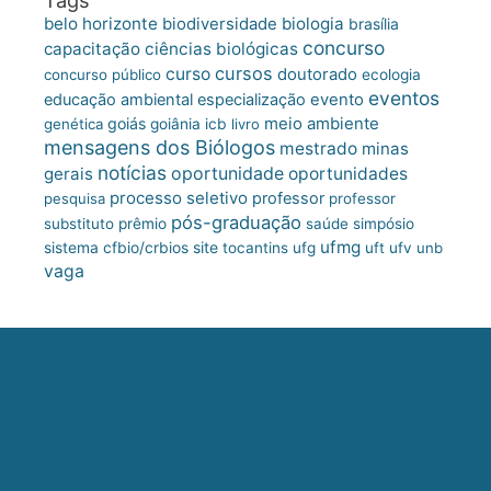
belo horizonte
biologia
biodiversidade
brasília
concurso
capacitação
ciências biológicas
cursos
curso
doutorado
concurso público
ecologia
eventos
educação ambiental
especialização
evento
meio ambiente
goiás
genética
goiânia
icb
livro
mensagens dos Biólogos
mestrado
minas
notícias
oportunidade
gerais
oportunidades
processo seletivo
professor
pesquisa
professor
pós-graduação
substituto
prêmio
saúde
simpósio
ufmg
site
sistema cfbio/crbios
tocantins
ufg
uft
ufv
unb
vaga