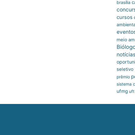
c
brasília
concur
cursos
ambienta
evento
meio am
Biólog
notícia
oportun
seletivo
p
prêmio
sistema c
ufmg
uft