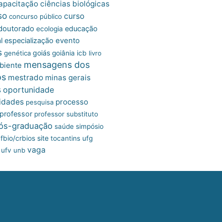
apacitação
ciências biológicas
so
curso
concurso público
doutorado
educação
ecologia
l
especialização
evento
s
goiás
genética
goiânia
icb
livro
mensagens dos
biente
os
mestrado
minas gerais
s
oportunidade
idades
processo
pesquisa
professor
professor substituto
ós-graduação
saúde
simpósio
site
fbio/crbios
tocantins
ufg
vaga
ufv
unb