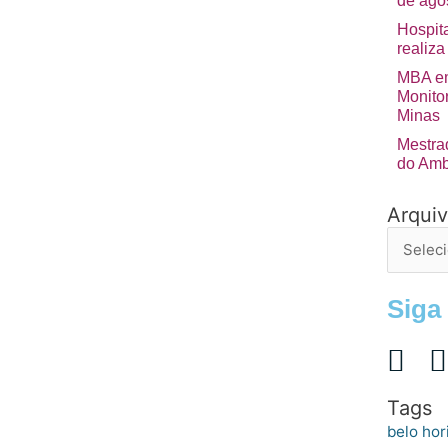
de ago
Hospita
realiza
MBA em
Monito
Minas
Mestra
do Amb
Arqui
Arquivo
de
postage
Siga
Tags
belo hor