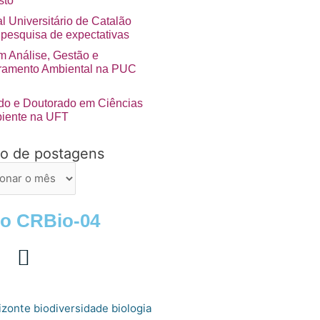
sto
l Universitário de Catalão
 pesquisa de expectativas
 Análise, Gestão e
ramento Ambiental na PUC
do e Doutorado em Ciências
iente na UFT
vo de postagens
ns
 o CRBio-04
izonte
biologia
biodiversidade