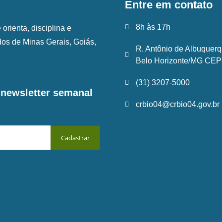
Entre em contato
8h às 17h
rienta, disciplina e
ados de Minas Gerais, Goiás,
R. Antônio de Albuquerq
Belo Horizonte/MG CEP:
(31) 3207-5000
a newsletter semanal
crbio04@crbio04.gov.br