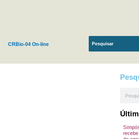
CRBio-04 On-line
Pesq
Pesquis
Últi
Simpósi
recebe 