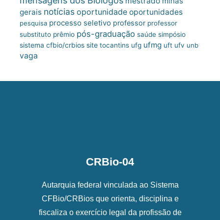
mensagens dos Biólogos
mestrado
minas
notícias
oportunidade
gerais
oportunidades
processo seletivo
professor
pesquisa
professor
pós-graduação
substituto
prêmio
saúde
simpósio
ufmg
site
sistema cfbio/crbios
tocantins
ufg
uft
ufv
unb
vaga
CRBio-04
Autarquia federal vinculada ao Sistema
CFBio/CRBios que orienta, disciplina e
fiscaliza o exercício legal da profissão de