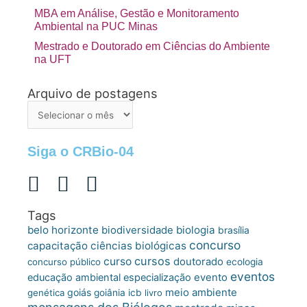
MBA em Análise, Gestão e Monitoramento
Ambiental na PUC Minas
Mestrado e Doutorado em Ciências do Ambiente
na UFT
Arquivo de postagens
Arquivo
de
postagens
Siga o CRBio-04
Tags
belo horizonte
biologia
biodiversidade
brasília
concurso
capacitação
ciências biológicas
cursos
curso
doutorado
concurso público
ecologia
eventos
educação ambiental
especialização
evento
meio ambiente
goiás
genética
goiânia
icb
livro