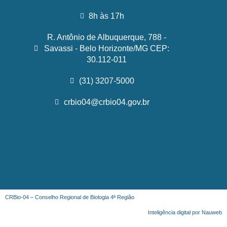
8h às 17h
R. Antônio de Albuquerque, 788 -
Savassi - Belo Horizonte/MG CEP:
30.112-011
(31) 3207-5000
crbio04@crbio04.gov.br
CRBio-04 – Conselho Regional de Biologia 4ª Região
Inteligência digital por Nauweb