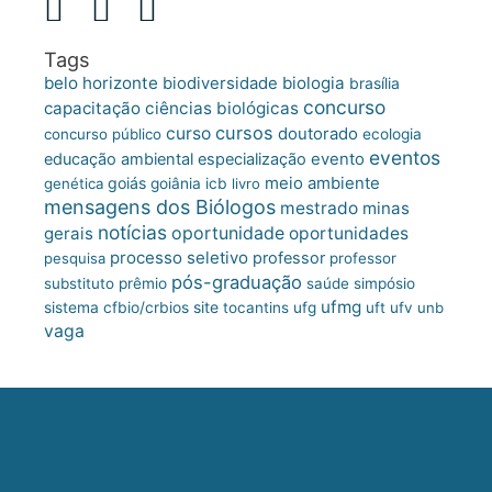
Tags
belo horizonte
biologia
biodiversidade
brasília
concurso
capacitação
ciências biológicas
cursos
curso
doutorado
concurso público
ecologia
eventos
educação ambiental
especialização
evento
meio ambiente
goiás
genética
goiânia
icb
livro
mensagens dos Biólogos
mestrado
minas
notícias
oportunidade
gerais
oportunidades
processo seletivo
professor
pesquisa
professor
pós-graduação
substituto
prêmio
saúde
simpósio
ufmg
site
sistema cfbio/crbios
tocantins
ufg
uft
ufv
unb
vaga