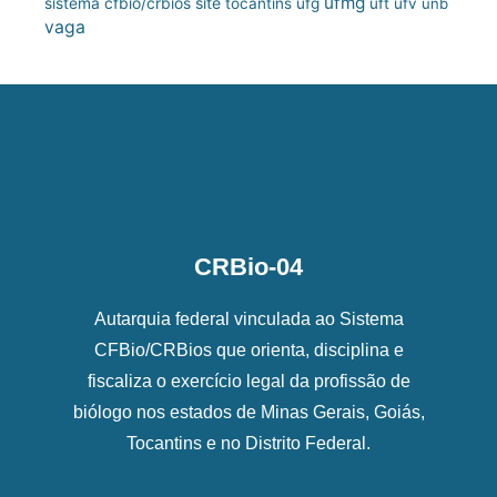
ufmg
site
sistema cfbio/crbios
tocantins
ufg
uft
ufv
unb
vaga
CRBio-04
Autarquia federal vinculada ao Sistema
CFBio/CRBios que orienta, disciplina e
fiscaliza o exercício legal da profissão de
biólogo nos estados de Minas Gerais, Goiás,
Tocantins e no Distrito Federal.