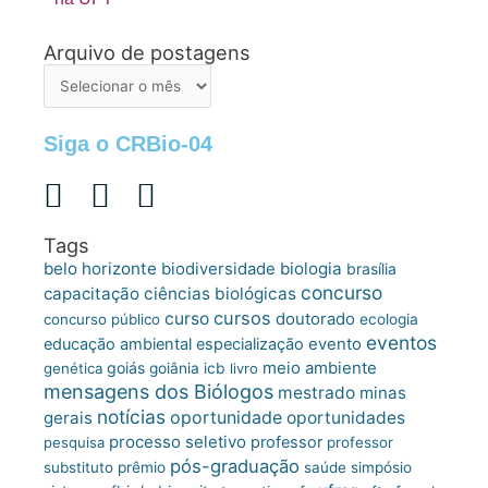
Arquivo de postagens
Arquivo
de
postagens
Siga o CRBio-04
Tags
belo horizonte
biologia
biodiversidade
brasília
concurso
capacitação
ciências biológicas
cursos
curso
doutorado
concurso público
ecologia
eventos
educação ambiental
especialização
evento
meio ambiente
goiás
genética
goiânia
icb
livro
mensagens dos Biólogos
mestrado
minas
notícias
oportunidade
gerais
oportunidades
processo seletivo
professor
pesquisa
professor
pós-graduação
substituto
prêmio
saúde
simpósio