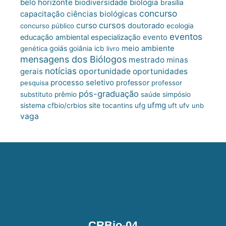
belo horizonte
biologia
biodiversidade
brasília
concurso
capacitação
ciências biológicas
cursos
curso
doutorado
concurso público
ecologia
eventos
educação ambiental
especialização
evento
meio ambiente
goiás
genética
goiânia
icb
livro
mensagens dos Biólogos
mestrado
minas
notícias
oportunidade
gerais
oportunidades
processo seletivo
professor
pesquisa
professor
pós-graduação
substituto
prêmio
saúde
simpósio
ufmg
site
sistema cfbio/crbios
tocantins
ufg
uft
ufv
unb
vaga
CRBio-04