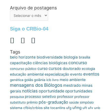
Arquivo de postagens
Arquivo
de
postagens
Siga o CRBio-04
Tags
belo horizonte
biologia
biodiversidade
brasília
concurso
capacitação
ciências biológicas
cursos
curso
doutorado
concurso público
ecologia
eventos
educação ambiental
especialização
evento
meio ambiente
goiás
genética
goiânia
icb
livro
mensagens dos Biólogos
mestrado
minas
notícias
oportunidade
gerais
oportunidades
processo seletivo
professor
pesquisa
professor
pós-graduação
substituto
prêmio
saúde
simpósio
ufmg
site
sistema cfbio/crbios
tocantins
ufg
uft
ufv
unb