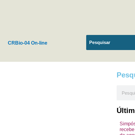
CRBio-04 On-line
Pesq
Pesquis
Últi
Simpósi
recebe 