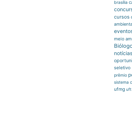
c
brasília
concur
cursos
ambienta
evento
meio am
Biólog
notícia
oportun
seletivo
p
prêmio
sistema c
ufmg
uft