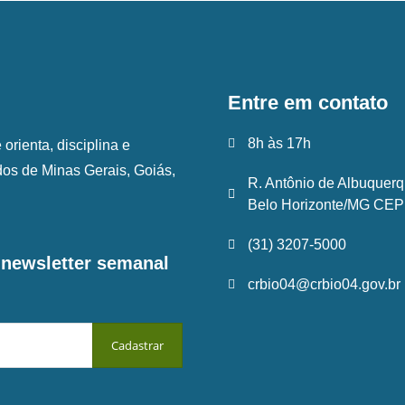
Entre em contato
8h às 17h
rienta, disciplina e
ados de Minas Gerais, Goiás,
R. Antônio de Albuquerq
Belo Horizonte/MG CEP:
(31) 3207-5000
a newsletter semanal
crbio04@crbio04.gov.br