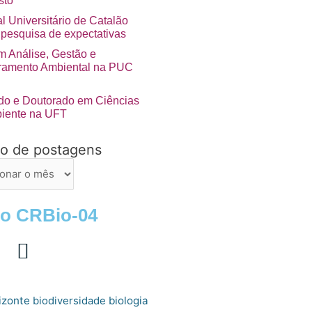
sto
l Universitário de Catalão
 pesquisa de expectativas
 Análise, Gestão e
ramento Ambiental na PUC
do e Doutorado em Ciências
iente na UFT
vo de postagens
ns
 o CRBio-04
izonte
biologia
biodiversidade