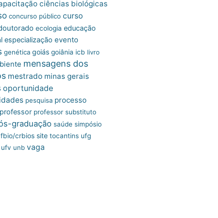
apacitação
ciências biológicas
so
curso
concurso público
doutorado
educação
ecologia
l
especialização
evento
s
goiás
genética
goiânia
icb
livro
mensagens dos
biente
os
mestrado
minas gerais
s
oportunidade
idades
processo
pesquisa
professor
professor substituto
ós-graduação
saúde
simpósio
site
fbio/crbios
tocantins
ufg
vaga
ufv
unb