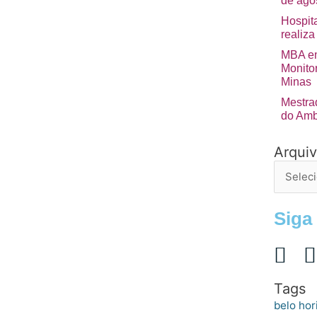
de ago
Hospita
realiza
MBA em
Monito
Minas
Mestra
do Amb
Arqui
Arquivo
de
postage
Siga
Tags
belo hor