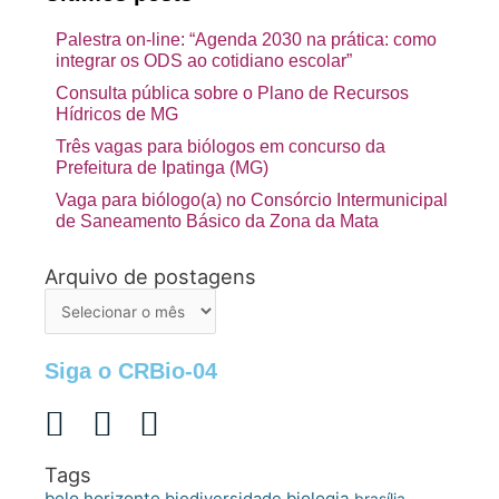
Palestra on-line: “Agenda 2030 na prática: como
integrar os ODS ao cotidiano escolar”
Consulta pública sobre o Plano de Recursos
Hídricos de MG
Três vagas para biólogos em concurso da
Prefeitura de Ipatinga (MG)
Vaga para biólogo(a) no Consórcio Intermunicipal
de Saneamento Básico da Zona da Mata
Arquivo de postagens
Arquivo
de
postagens
Siga o CRBio-04
Tags
belo horizonte
biologia
biodiversidade
brasília