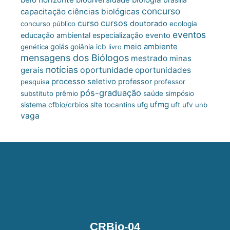
concurso
capacitação
ciências biológicas
cursos
curso
doutorado
concurso público
ecologia
eventos
educação ambiental
especialização
evento
meio ambiente
goiás
genética
goiânia
icb
livro
mensagens dos Biólogos
mestrado
minas
notícias
oportunidade
gerais
oportunidades
processo seletivo
professor
pesquisa
professor
pós-graduação
substituto
prêmio
saúde
simpósio
ufmg
site
sistema cfbio/crbios
tocantins
ufg
uft
ufv
unb
vaga
CRBio-04