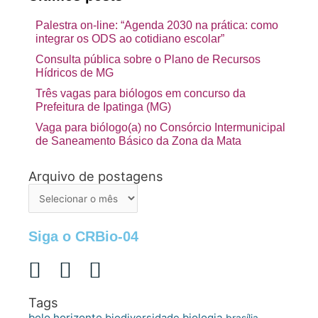
Palestra on-line: “Agenda 2030 na prática: como
integrar os ODS ao cotidiano escolar”
Consulta pública sobre o Plano de Recursos
Hídricos de MG
Três vagas para biólogos em concurso da
Prefeitura de Ipatinga (MG)
Vaga para biólogo(a) no Consórcio Intermunicipal
de Saneamento Básico da Zona da Mata
Arquivo de postagens
Arquivo
de
postagens
Siga o CRBio-04
Tags
belo horizonte
biologia
biodiversidade
brasília