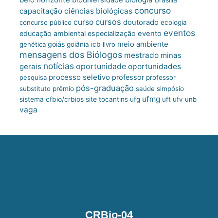
concurso
capacitação
ciências biológicas
cursos
curso
doutorado
concurso público
ecologia
eventos
educação ambiental
especialização
evento
meio ambiente
goiás
genética
goiânia
icb
livro
mensagens dos Biólogos
mestrado
minas
notícias
oportunidade
gerais
oportunidades
processo seletivo
professor
pesquisa
professor
pós-graduação
substituto
prêmio
saúde
simpósio
ufmg
site
sistema cfbio/crbios
tocantins
ufg
uft
ufv
unb
vaga
CRBio-04