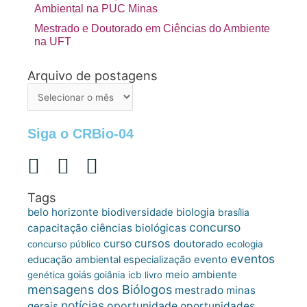
Ambiental na PUC Minas
Mestrado e Doutorado em Ciências do Ambiente
na UFT
Arquivo de postagens
Arquivo
de
postagens
Siga o CRBio-04
Tags
belo horizonte
biologia
biodiversidade
brasília
concurso
capacitação
ciências biológicas
cursos
curso
doutorado
concurso público
ecologia
eventos
educação ambiental
especialização
evento
meio ambiente
goiás
genética
goiânia
icb
livro
mensagens dos Biólogos
mestrado
minas
notícias
oportunidade
gerais
oportunidades