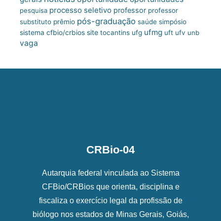
processo seletivo
professor
pesquisa
professor
pós-graduação
substituto
prêmio
saúde
simpósio
ufmg
site
sistema cfbio/crbios
tocantins
ufg
uft
ufv
unb
vaga
CRBio-04
Autarquia federal vinculada ao Sistema
CFBio/CRBios que orienta, disciplina e
fiscaliza o exercício legal da profissão de
biólogo nos estados de Minas Gerais, Goiás,