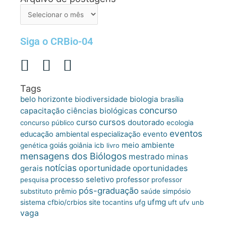
de
postagens
Siga o CRBio-04
Tags
belo horizonte
biologia
biodiversidade
brasília
concurso
capacitação
ciências biológicas
cursos
curso
doutorado
concurso público
ecologia
eventos
educação ambiental
especialização
evento
meio ambiente
goiás
genética
goiânia
icb
livro
mensagens dos Biólogos
mestrado
minas
notícias
oportunidade
gerais
oportunidades
processo seletivo
professor
pesquisa
professor
pós-graduação
substituto
prêmio
saúde
simpósio
ufmg
site
sistema cfbio/crbios
tocantins
ufg
uft
ufv
unb
vaga