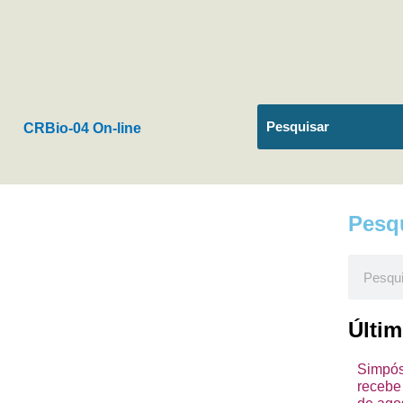
CRBio-04 On-line
Pesq
Pesquis
Últi
Simpósi
recebe 