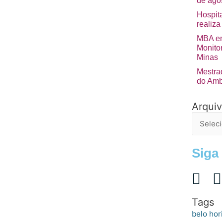
de ago
Hospita
realiza
MBA em
Monito
Minas
Mestra
do Amb
Arqui
Arquivo
de
postage
Siga
Tags
belo hor