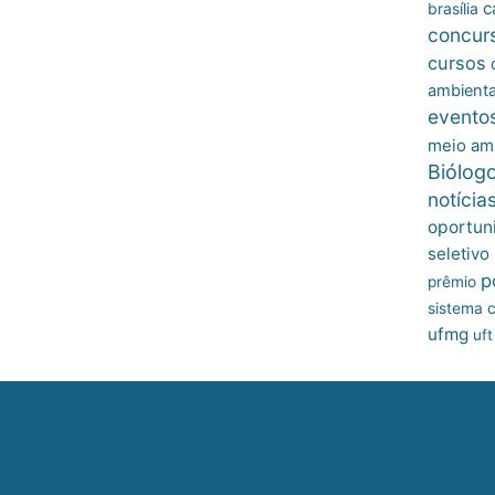
c
brasília
concur
cursos
ambienta
evento
meio am
Biólog
notícia
oportun
seletivo
p
prêmio
sistema c
ufmg
uft