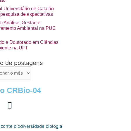
sto
l Universitário de Catalão
 pesquisa de expectativas
 Análise, Gestão e
ramento Ambiental na PUC
do e Doutorado em Ciências
iente na UFT
vo de postagens
ns
 o CRBio-04
izonte
biologia
biodiversidade