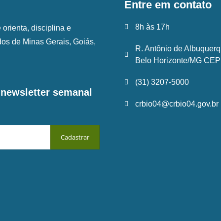
Entre em contato
8h às 17h
rienta, disciplina e
ados de Minas Gerais, Goiás,
R. Antônio de Albuquerq
Belo Horizonte/MG CEP:
(31) 3207-5000
a newsletter semanal
crbio04@crbio04.gov.br