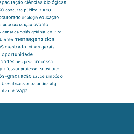
apacitação
ciências biológicas
so
curso
concurso público
doutorado
educação
ecologia
l
especialização
evento
s
goiás
genética
goiânia
icb
livro
mensagens dos
biente
os
mestrado
minas gerais
s
oportunidade
idades
processo
pesquisa
professor
professor substituto
ós-graduação
saúde
simpósio
site
fbio/crbios
tocantins
ufg
vaga
ufv
unb