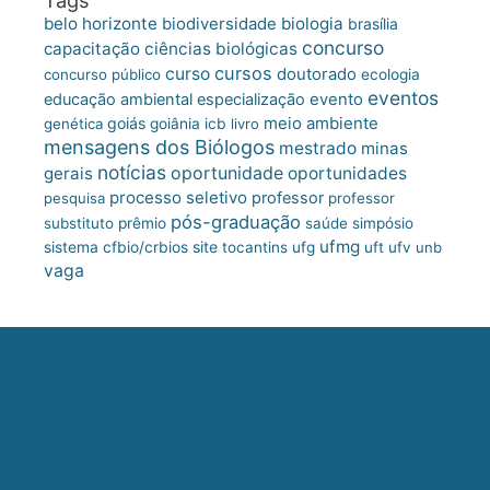
belo horizonte
biologia
biodiversidade
brasília
concurso
capacitação
ciências biológicas
cursos
curso
doutorado
concurso público
ecologia
eventos
educação ambiental
especialização
evento
meio ambiente
goiás
genética
goiânia
icb
livro
mensagens dos Biólogos
mestrado
minas
notícias
oportunidade
gerais
oportunidades
processo seletivo
professor
pesquisa
professor
pós-graduação
substituto
prêmio
saúde
simpósio
ufmg
site
sistema cfbio/crbios
tocantins
ufg
uft
ufv
unb
vaga