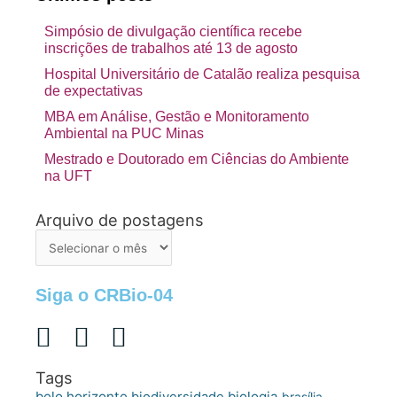
Simpósio de divulgação científica recebe
inscrições de trabalhos até 13 de agosto
Hospital Universitário de Catalão realiza pesquisa
de expectativas
MBA em Análise, Gestão e Monitoramento
Ambiental na PUC Minas
Mestrado e Doutorado em Ciências do Ambiente
na UFT
Arquivo de postagens
Arquivo
de
postagens
Siga o CRBio-04
Tags
belo horizonte
biologia
biodiversidade
brasília