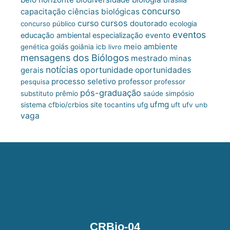
concurso
capacitação
ciências biológicas
cursos
curso
doutorado
concurso público
ecologia
eventos
educação ambiental
especialização
evento
meio ambiente
goiás
genética
goiânia
icb
livro
mensagens dos Biólogos
mestrado
minas
notícias
oportunidade
gerais
oportunidades
processo seletivo
professor
pesquisa
professor
pós-graduação
substituto
prêmio
saúde
simpósio
ufmg
site
sistema cfbio/crbios
tocantins
ufg
uft
ufv
unb
vaga
CRBio-04