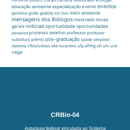
doutorado
concurso público
ecologia
eventos
educação ambiental
especialização
evento
meio ambiente
goiás
genética
goiânia
icb
livro
mensagens dos Biólogos
mestrado
minas
notícias
oportunidade
gerais
oportunidades
processo seletivo
professor
pesquisa
professor
pós-graduação
substituto
prêmio
saúde
simpósio
ufmg
site
sistema cfbio/crbios
tocantins
ufg
uft
ufv
unb
vaga
CRBio-04
Autarquia federal vinculada ao Sistema