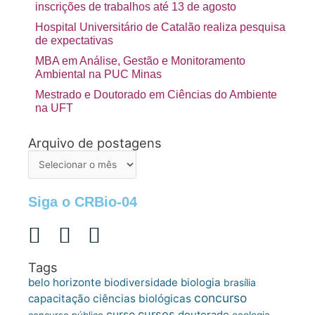
inscrições de trabalhos até 13 de agosto
Hospital Universitário de Catalão realiza pesquisa
de expectativas
MBA em Análise, Gestão e Monitoramento
Ambiental na PUC Minas
Mestrado e Doutorado em Ciências do Ambiente
na UFT
Arquivo de postagens
Arquivo
de
postagens
Siga o CRBio-04
Tags
belo horizonte
biologia
biodiversidade
brasília
concurso
capacitação
ciências biológicas
cursos
curso