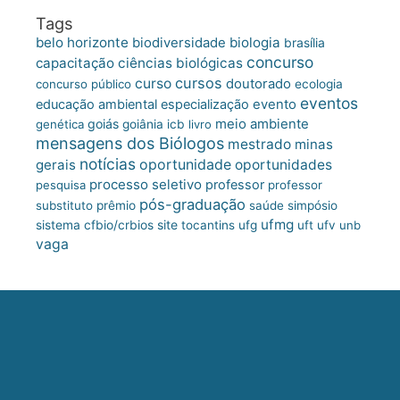
Tags
belo horizonte
biologia
biodiversidade
brasília
concurso
capacitação
ciências biológicas
cursos
curso
doutorado
concurso público
ecologia
eventos
educação ambiental
especialização
evento
meio ambiente
goiás
genética
goiânia
icb
livro
mensagens dos Biólogos
mestrado
minas
notícias
oportunidade
gerais
oportunidades
processo seletivo
professor
pesquisa
professor
pós-graduação
substituto
prêmio
saúde
simpósio
ufmg
site
sistema cfbio/crbios
tocantins
ufg
uft
ufv
unb
vaga