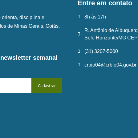
Entre em contato
8h às 17h
rienta, disciplina e
ados de Minas Gerais, Goiás,
R. Antônio de Albuquerq
Belo Horizonte/MG CEP:
(31) 3207-5000
a newsletter semanal
crbio04@crbio04.gov.br