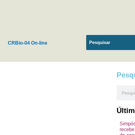
CRBio-04 On-line
Pesq
Pesquis
Últi
Simpósi
recebe 