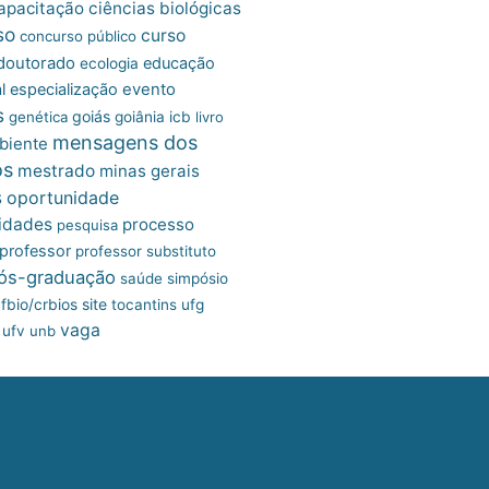
apacitação
ciências biológicas
so
curso
concurso público
doutorado
educação
ecologia
l
especialização
evento
s
goiás
genética
goiânia
icb
livro
mensagens dos
biente
os
mestrado
minas gerais
s
oportunidade
idades
processo
pesquisa
professor
professor substituto
ós-graduação
saúde
simpósio
site
fbio/crbios
tocantins
ufg
vaga
ufv
unb