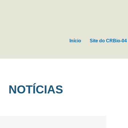
Ir
para
o
conteúdo
Início
Site do CRBio-04
NOTÍCIAS