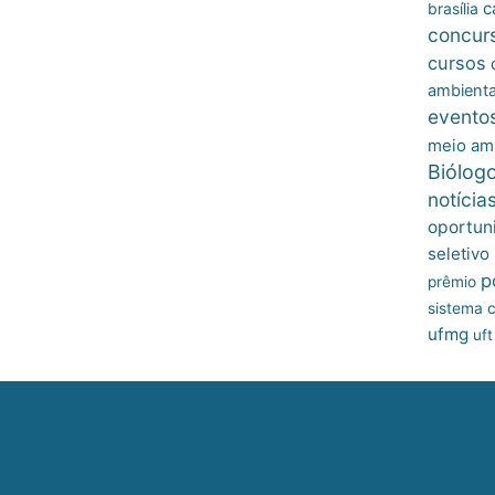
c
brasília
concur
cursos
ambienta
evento
meio am
Biólog
notícia
oportun
seletivo
p
prêmio
sistema c
ufmg
uft