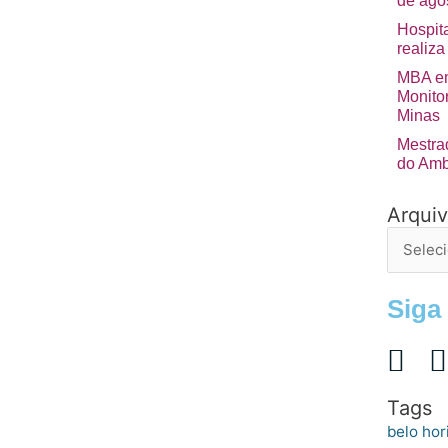
de ago
Hospita
realiza
MBA em
Monito
Minas
Mestra
do Amb
Arqui
Arquivo
de
postage
Siga
Tags
belo hor