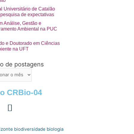
sto
l Universitário de Catalão
 pesquisa de expectativas
 Análise, Gestão e
ramento Ambiental na PUC
do e Doutorado em Ciências
iente na UFT
vo de postagens
ns
 o CRBio-04
izonte
biologia
biodiversidade