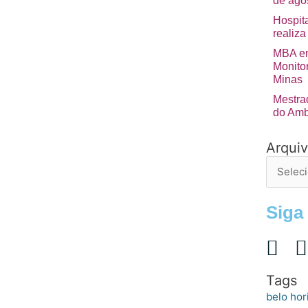
de ago
Hospita
realiza
MBA em
Monito
Minas
Mestra
do Amb
Arqui
Arquivo
de
postage
Siga
Tags
belo hor