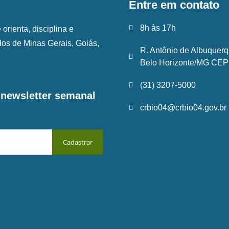
Entre em contato
8h às 17h
rienta, disciplina e
ados de Minas Gerais, Goiás,
R. Antônio de Albuquerq
Belo Horizonte/MG CEP:
(31) 3207-5000
a newsletter semanal
crbio04@crbio04.gov.br