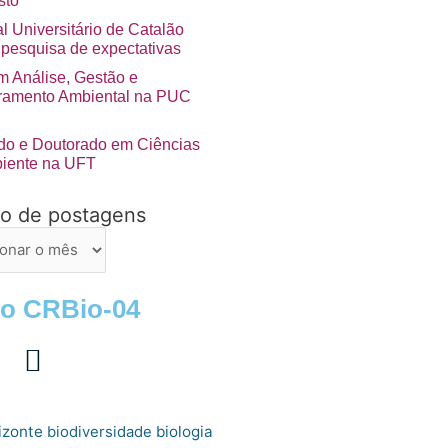
sto
l Universitário de Catalão
 pesquisa de expectativas
 Análise, Gestão e
ramento Ambiental na PUC
do e Doutorado em Ciências
iente na UFT
vo de postagens
ns
 o CRBio-04
izonte
biologia
biodiversidade