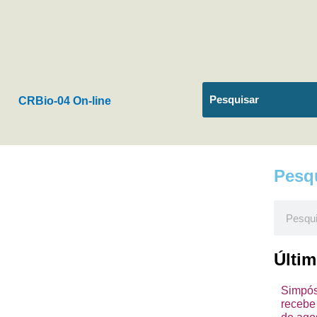
CRBio-04 On-line
Pesq
Pesquis
Últi
Simpósi
recebe 