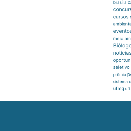
c
brasília
concur
cursos
ambienta
evento
meio am
Biólog
notícia
oportun
seletivo
p
prêmio
sistema c
ufmg
uft