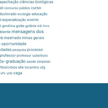
apacitação
ciências biológicas
so
curso
concurso público
doutorado
educação
ecologia
l
especialização
evento
s
goiás
genética
goiânia
icb
livro
mensagens dos
biente
os
mestrado
minas gerais
s
oportunidade
idades
processo
pesquisa
professor
professor substituto
ós-graduação
saúde
simpósio
site
fbio/crbios
tocantins
ufg
vaga
ufv
unb