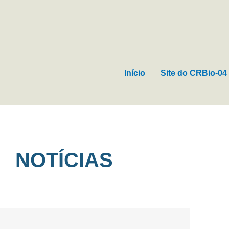
Ir
para
o
conteúdo
Início
Site do CRBio-04
NOTÍCIAS