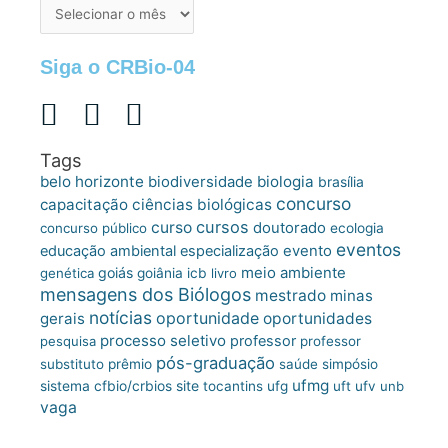
de
postagens
Siga o CRBio-04
Tags
belo horizonte
biologia
biodiversidade
brasília
concurso
capacitação
ciências biológicas
cursos
curso
doutorado
concurso público
ecologia
eventos
educação ambiental
especialização
evento
meio ambiente
goiás
genética
goiânia
icb
livro
mensagens dos Biólogos
mestrado
minas
notícias
oportunidade
gerais
oportunidades
processo seletivo
professor
pesquisa
professor
pós-graduação
substituto
prêmio
saúde
simpósio
ufmg
site
sistema cfbio/crbios
tocantins
ufg
uft
ufv
unb
vaga