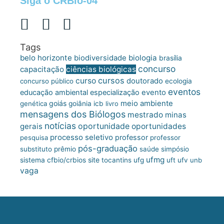
Siga o CRBio-04
Tags
belo horizonte
biologia
biodiversidade
brasília
concurso
capacitação
ciências biológicas
cursos
curso
doutorado
concurso público
ecologia
eventos
educação ambiental
especialização
evento
meio ambiente
goiás
genética
goiânia
icb
livro
mensagens dos Biólogos
mestrado
minas
notícias
oportunidade
gerais
oportunidades
processo seletivo
professor
pesquisa
professor
pós-graduação
substituto
prêmio
saúde
simpósio
ufmg
site
sistema cfbio/crbios
tocantins
ufg
uft
ufv
unb
vaga