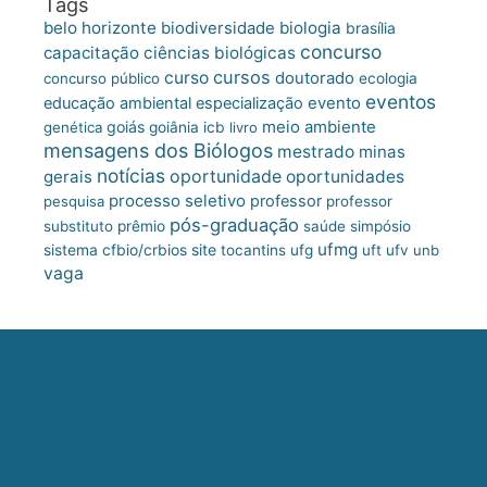
Tags
belo horizonte
biologia
biodiversidade
brasília
concurso
capacitação
ciências biológicas
cursos
curso
doutorado
concurso público
ecologia
eventos
educação ambiental
especialização
evento
meio ambiente
goiás
genética
goiânia
icb
livro
mensagens dos Biólogos
mestrado
minas
notícias
oportunidade
gerais
oportunidades
processo seletivo
professor
pesquisa
professor
pós-graduação
substituto
prêmio
saúde
simpósio
ufmg
site
sistema cfbio/crbios
tocantins
ufg
uft
ufv
unb
vaga