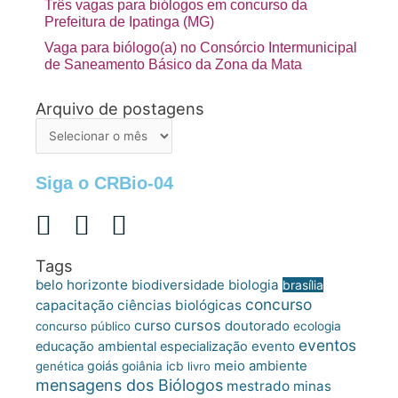
Três vagas para biólogos em concurso da
Prefeitura de Ipatinga (MG)
Vaga para biólogo(a) no Consórcio Intermunicipal
de Saneamento Básico da Zona da Mata
Arquivo de postagens
Arquivo
de
postagens
Siga o CRBio-04
Tags
belo horizonte
biologia
biodiversidade
brasília
concurso
capacitação
ciências biológicas
cursos
curso
doutorado
concurso público
ecologia
eventos
educação ambiental
especialização
evento
meio ambiente
goiás
genética
goiânia
icb
livro
mensagens dos Biólogos
mestrado
minas