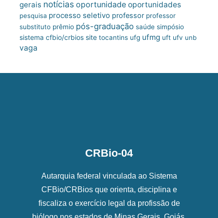
notícias
oportunidade
gerais
oportunidades
processo seletivo
professor
pesquisa
professor
pós-graduação
substituto
prêmio
saúde
simpósio
ufmg
site
sistema cfbio/crbios
tocantins
ufg
uft
ufv
unb
vaga
CRBio-04
Autarquia federal vinculada ao Sistema
CFBio/CRBios que orienta, disciplina e
fiscaliza o exercício legal da profissão de
biólogo nos estados de Minas Gerais, Goiás,