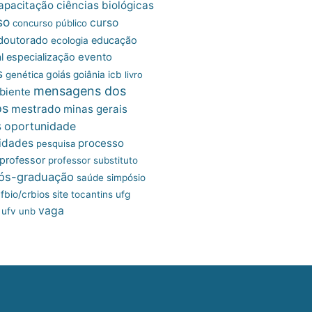
apacitação
ciências biológicas
so
curso
concurso público
doutorado
educação
ecologia
l
especialização
evento
s
goiás
genética
goiânia
icb
livro
mensagens dos
biente
os
mestrado
minas gerais
s
oportunidade
idades
processo
pesquisa
professor
professor substituto
ós-graduação
saúde
simpósio
site
fbio/crbios
tocantins
ufg
vaga
ufv
unb