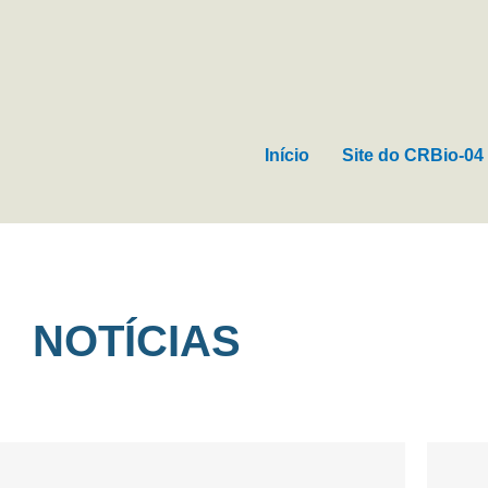
Ir
para
o
conteúdo
Início
Site do CRBio-04
NOTÍCIAS