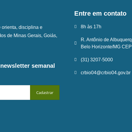
Entre em contato
8h às 17h
rienta, disciplina e
ados de Minas Gerais, Goiás,
R. Antônio de Albuquerq
Belo Horizonte/MG CEP:
(31) 3207-5000
a newsletter semanal
crbio04@crbio04.gov.br