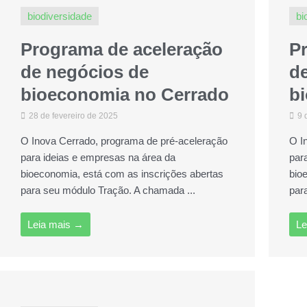
biodiversidade
bi
Programa de aceleração
P
de negócios de
d
bioeconomia no Cerrado
b
28 de fevereiro de 2025
9 
O Inova Cerrado, programa de pré-aceleração
O I
para ideias e empresas na área da
par
bioeconomia, está com as inscrições abertas
bio
para seu módulo Tração. A chamada ...
par
Leia mais →
Le