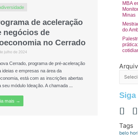
MBA em
odiversidade
Monito
Minas
rograma de aceleração
Mestra
do Amb
e negócios de
Palest
ioeconomia no Cerrado
prátic
cotidia
de julho de 2024
nova Cerrado, programa de pré-aceleração
Arqui
Arquivo
a ideias e empresas na área da
de
economia, está com as inscrições abertas
postage
a seu módulo Ideação. A chamada ...
Siga
ia mais →
Tags
belo hor