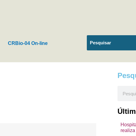
CRBio-04 On-line
Pesq
Pesquis
Últi
Hospita
realiza