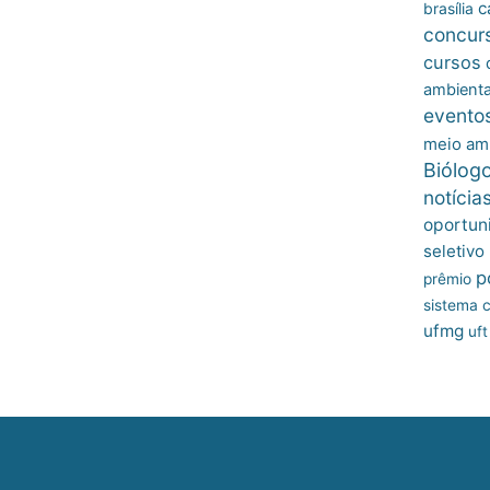
c
brasília
concur
cursos
ambienta
evento
meio am
Biólog
notícia
oportun
seletivo
p
prêmio
sistema c
ufmg
uft