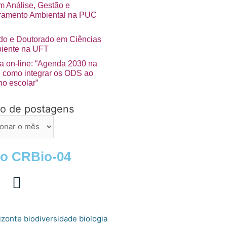
 Análise, Gestão e
ramento Ambiental na PUC
do e Doutorado em Ciências
iente na UFT
ra on-line: “Agenda 2030 na
a: como integrar os ODS ao
no escolar”
vo de postagens
ns
 o CRBio-04
izonte
biologia
biodiversidade