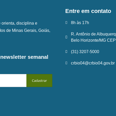
Entre em contato
8h às 17h
rienta, disciplina e
ados de Minas Gerais, Goiás,
R. Antônio de Albuquerq
Belo Horizonte/MG CEP:
(31) 3207-5000
a newsletter semanal
crbio04@crbio04.gov.br