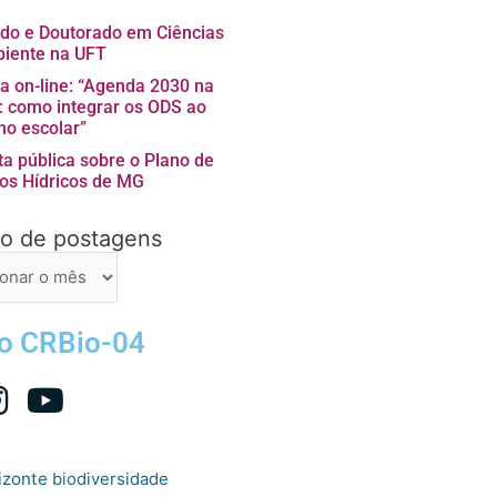
do e Doutorado em Ciências
iente na UFT
ra on-line: “Agenda 2030 na
a: como integrar os ODS ao
no escolar”
ta pública sobre o Plano de
os Hídricos de MG
vo de postagens
ns
 o CRBio-04
izonte
biodiversidade