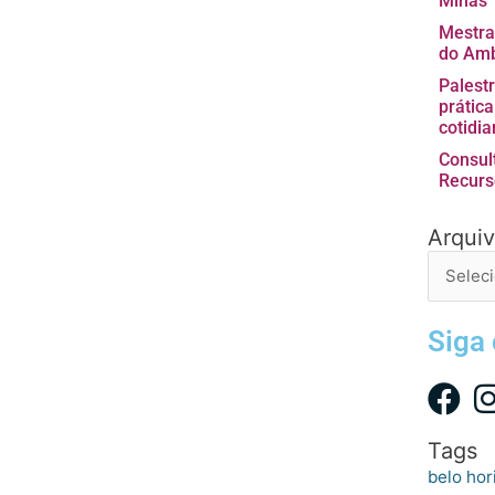
Minas
Mestra
do Amb
Palest
prátic
cotidia
Consul
Recurs
Arqui
Arquivo
de
postage
Siga
Tags
belo hor