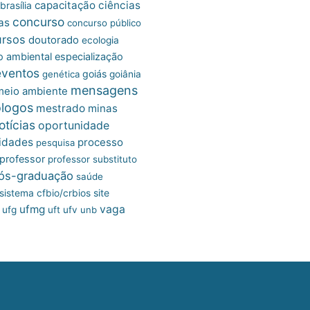
capacitação
ciências
brasília
concurso
as
concurso público
ursos
doutorado
ecologia
 ambiental
especialização
eventos
goiás
genética
goiânia
mensagens
meio ambiente
ólogos
mestrado
minas
otícias
oportunidade
idades
processo
pesquisa
professor
professor substituto
ós-graduação
saúde
site
sistema cfbio/crbios
ufmg
vaga
ufg
uft
ufv
unb