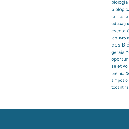
biologia
biológic
c
curso
educação
evento
icb
livro
dos Bi
n
gerais
oportun
seletivo
p
prêmio
simpósio
tocantins