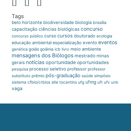
Tags
belo horizonte
biologia
biodiversidade
brasília
concurso
capacitação
ciências biológicas
cursos
curso
doutorado
concurso público
ecologia
eventos
educação ambiental
especialização
evento
meio ambiente
goiás
genética
goiânia
icb
livro
mensagens dos Biólogos
mestrado
minas
notícias
oportunidade
gerais
oportunidades
processo seletivo
professor
pesquisa
professor
pós-graduação
substituto
prêmio
saúde
simpósio
ufmg
site
sistema cfbio/crbios
tocantins
ufg
uft
ufv
unb
vaga