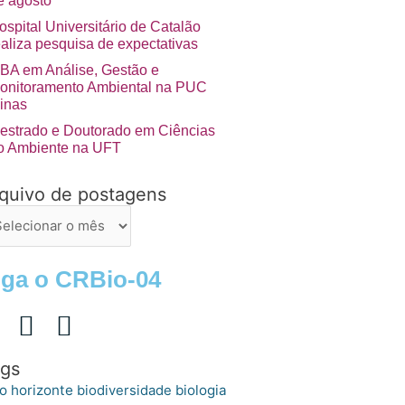
e agosto
ospital Universitário de Catalão
ealiza pesquisa de expectativas
BA em Análise, Gestão e
onitoramento Ambiental na PUC
inas
estrado e Doutorado em Ciências
o Ambiente na UFT
quivo de postagens
uivo
stagens
iga o CRBio-04
gs
o horizonte
biologia
biodiversidade