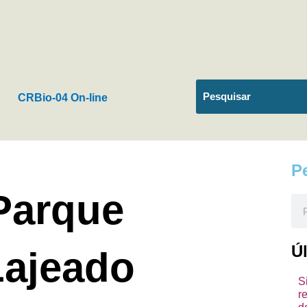
CRBio-04 On-line
P
 Parque
Pes
Ú
Lajeado
S
r