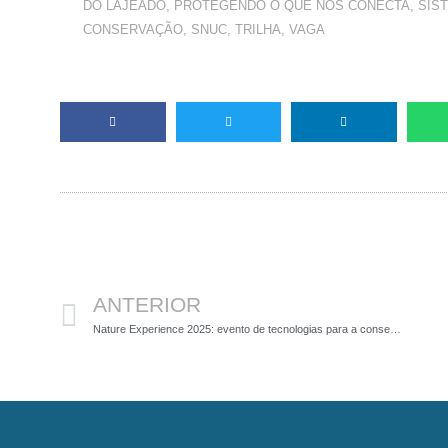
DO LAJEADO
,
PROTEGENDO O QUE NOS CONECTA
,
SIS
CONSERVAÇÃO
,
SNUC
,
TRILHA
,
VAGA
Anterior
ANTERIOR
Nature Experience 2025: evento de tecnologias para a conservação da biodiversidade