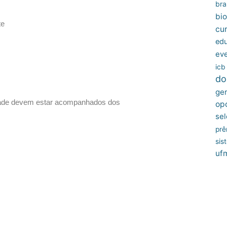
bras
bio
te
cu
edu
ev
icb
do
ger
idade devem estar acompanhados dos
op
sel
prê
sis
uf