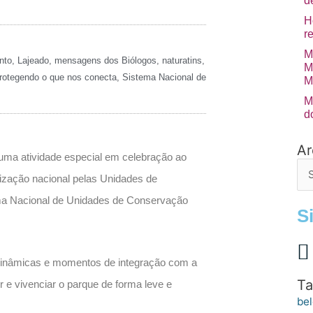
d
H
r
M
nto
,
Lajeado
,
mensagens dos Biólogos
,
naturatins
,
M
rotegendo o que nos conecta
,
Sistema Nacional de
M
M
d
Ar
Arq
 uma atividade especial em celebração ao
de
ização nacional pelas Unidades de
po
a Nacional de Unidades de Conservação
S
o, dinâmicas e momentos de integração com a
Ta
 e vivenciar o parque de forma leve e
bel