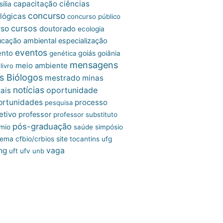
capacitação
ciências
ília
concurso
lógicas
concurso público
cursos
rso
doutorado
ecologia
cação ambiental
especialização
eventos
ento
goiás
genética
goiânia
mensagens
meio ambiente
livro
s Biólogos
mestrado
minas
notícias
oportunidade
ais
ortunidades
processo
pesquisa
etivo
professor
professor substituto
pós-graduação
mio
saúde
simpósio
site
tema cfbio/crbios
tocantins
ufg
mg
vaga
uft
ufv
unb