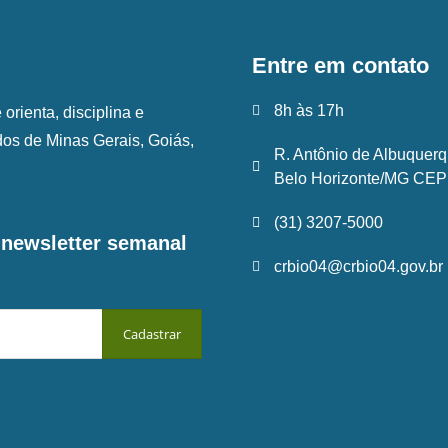
Entre em contato
8h às 17h
rienta, disciplina e
ados de Minas Gerais, Goiás,
R. Antônio de Albuquerq
Belo Horizonte/MG CEP:
(31) 3207-5000
a newsletter semanal
crbio04@crbio04.gov.br