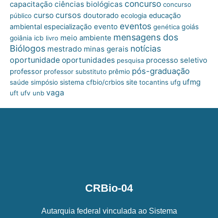
concurso
capacitação
ciências biológicas
concurso
cursos
curso
doutorado
educação
público
ecologia
eventos
ambiental
especialização
evento
goiás
genética
mensagens dos
meio ambiente
goiânia
icb
livro
Biólogos
notícias
mestrado
minas gerais
oportunidade
oportunidades
processo seletivo
pesquisa
pós-graduação
professor
professor substituto
prêmio
ufmg
site
saúde
simpósio
sistema cfbio/crbios
tocantins
ufg
vaga
uft
ufv
unb
CRBio-04
Autarquia federal vinculada ao Sistema