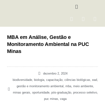
Ir
Menu
para
o
F
I
Y
conteúdo
a
n
o
c
s
u
e
t
t
MBA em Análise, Gestão e
b
a
u
Monitoramento Ambiental na PUC
o
g
b
o
r
e
Minas
k
a
m
dezembro 2, 2024
biodiversidade
,
biologia
,
capacitação
,
ciências biológicas
,
ead
,
gestão e monitoramento ambiental
,
mba
,
meio ambiente
,
minas gerais
,
oportunidade
,
pós-graduação
,
processo seletivo
,
puc minas
,
vaga