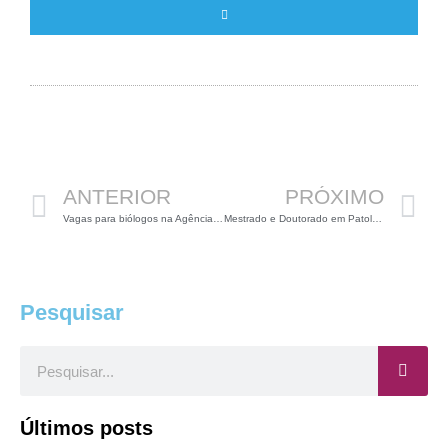
Anterior
P
ANTERIOR
PRÓXIMO
Vagas para biólogos na Agência Nacional de Mineração
Mestrado e Doutorado em Patologia na UFMG
Pesquisar
Pesquisar
Últimos posts