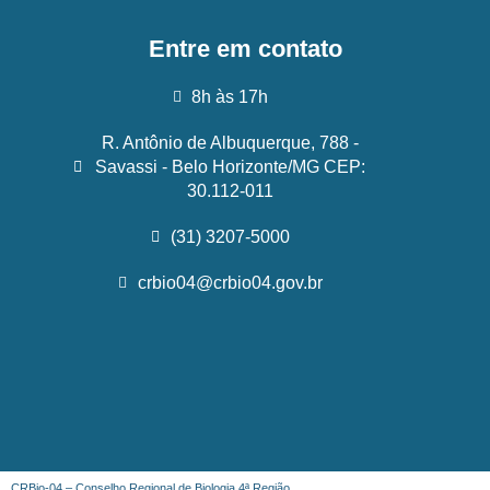
Entre em contato
8h às 17h
R. Antônio de Albuquerque, 788 -
Savassi - Belo Horizonte/MG CEP:
30.112-011
(31) 3207-5000
crbio04@crbio04.gov.br
CRBio-04 – Conselho Regional de Biologia 4ª Região