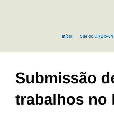
Ir
para
o
conteúdo
Início
Site do CRBio-04
Submissão d
trabalhos no 