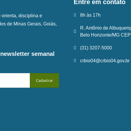
Entre em contato
8h às 17h
rienta, disciplina e
ados de Minas Gerais, Goiás,
R. Antônio de Albuquerq
Belo Horizonte/MG CEP:
(31) 3207-5000
a newsletter semanal
crbio04@crbio04.gov.br