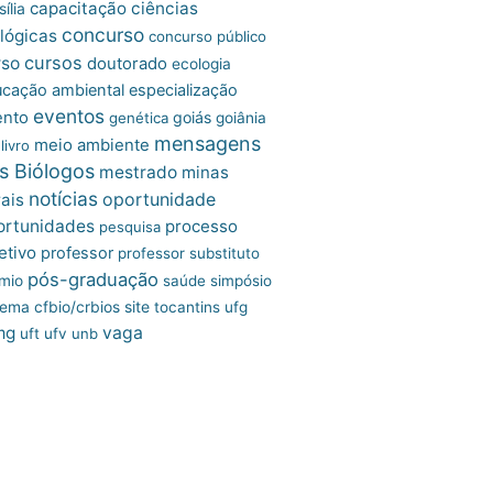
capacitação
ciências
ília
concurso
lógicas
concurso público
cursos
rso
doutorado
ecologia
cação ambiental
especialização
eventos
ento
goiás
genética
goiânia
mensagens
meio ambiente
livro
s Biólogos
mestrado
minas
notícias
oportunidade
ais
ortunidades
processo
pesquisa
etivo
professor
professor substituto
pós-graduação
mio
saúde
simpósio
site
tema cfbio/crbios
tocantins
ufg
mg
vaga
uft
ufv
unb