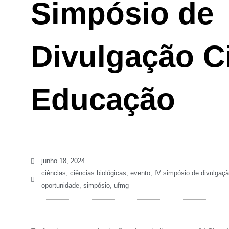
Simpósio de
Divulgação Ci
Educação
junho 18, 2024
ciências
,
ciências biológicas
,
evento
,
IV simpósio de divulgaçã
oportunidade
,
simpósio
,
ufmg