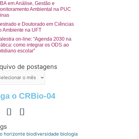
BA em Análise, Gestão e
onitoramento Ambiental na PUC
inas
estrado e Doutorado em Ciências
o Ambiente na UFT
alestra on-line: “Agenda 2030 na
rática: como integrar os ODS ao
otidiano escolar”
quivo de postagens
uivo
stagens
iga o CRBio-04
gs
o horizonte
biologia
biodiversidade