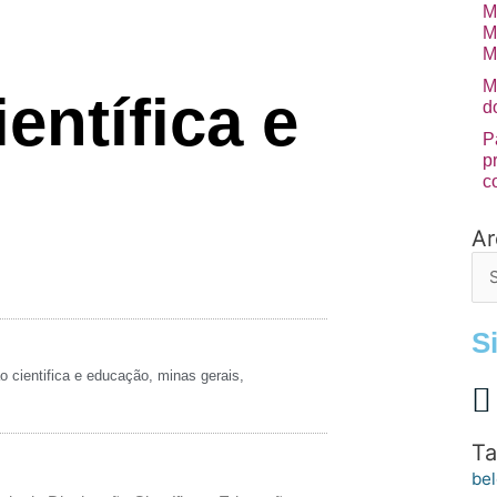
M
M
M
M
entífica e
d
P
p
c
Ar
Arq
de
po
S
o cientifica e educação
,
minas gerais
,
Ta
bel