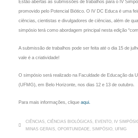
Estão abertas as submissões de trabalhos para o IV Simpó
promovido pelo Potencial Biótico. O IV DC Educa é uma feir
ciências, cientistas e divulgadores de ciências, além de q
simpósio terá como abordagem principal nesta edição “como 
A submissão de trabalhos pode ser feita até o dia 15 de ju
vale é a criatividade!
O simpósio será realizado na Faculdade de Educação da U
(UFMG), em Belo Horizonte, nos dias 12 e 13 de outubro.
Para mais informações, clique
aqui.
CIÊNCIAS
,
CIÊNCIAS BIOLÓGICAS
,
EVENTO
,
IV SIMPÓSI
MINAS GERAIS
,
OPORTUNIDADE
,
SIMPÓSIO
,
UFMG