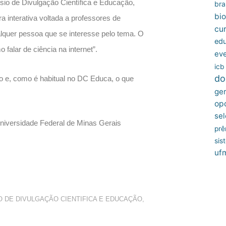
sio de Divulgação Científica e Educação,
bras
bio
a interativa voltada a professores de
cu
ualquer pessoa que se interesse pelo tema. O
edu
falar de ciência na internet”.
ev
icb
do
lho e, como é habitual no DC Educa, o que
ger
op
sel
niversidade Federal de Minas Gerais
prê
sis
uf
O DE DIVULGAÇÃO CIENTIFICA E EDUCAÇÃO
,