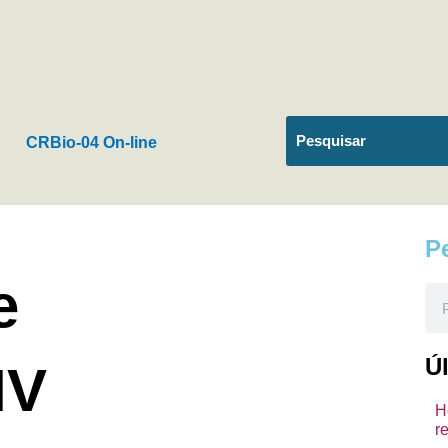
CRBio-04 On-line
P
e
Pes
Ú
IV
H
r