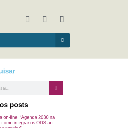
F
I
Y
a
n
o
c
s
u
e
t
t
b
a
u
o
g
b
o
r
e
k
a
uisar
m
ar
mos posts
ra on-line: “Agenda 2030 na
a: como integrar os ODS ao