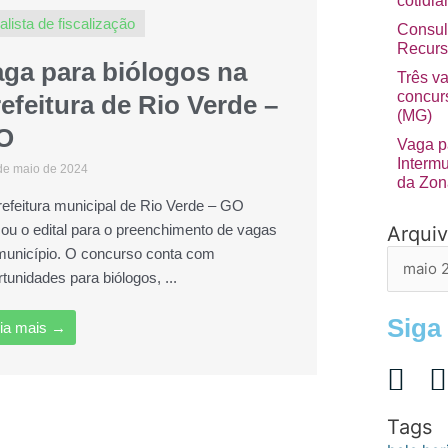
cotidia
alista de fiscalização
Consul
Recurs
aga para biólogos na
Três v
concurs
efeitura de Rio Verde –
(MG)
O
Vaga p
Interm
de maio de 2024
da Zon
refeitura municipal de Rio Verde – GO
çou o edital para o preenchimento de vagas
Arqui
Arquivo
município. O concurso conta com
de
tunidades para biólogos, ...
postage
Siga
ia mais →
Tags