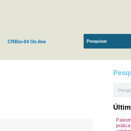
CRBio-04 On-line
Pesq
Pesquis
Últi
Palest
prátic