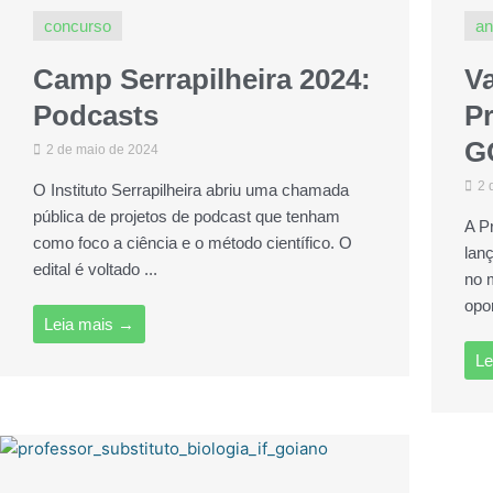
concurso
an
Camp Serrapilheira 2024:
V
Podcasts
Pr
G
2 de maio de 2024
2 
O Instituto Serrapilheira abriu uma chamada
pública de projetos de podcast que tenham
A P
como foco a ciência e o método científico. O
lan
edital é voltado ...
no 
opor
Leia mais →
Le