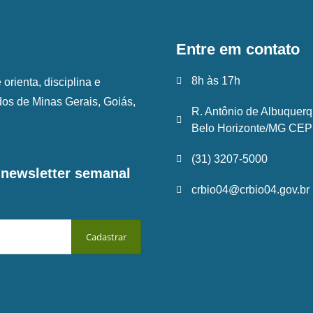
Entre em contato
8h às 17h
rienta, disciplina e
ados de Minas Gerais, Goiás,
R. Antônio de Albuquerq
Belo Horizonte/MG CEP:
(31) 3207-5000
a newsletter semanal
crbio04@crbio04.gov.br