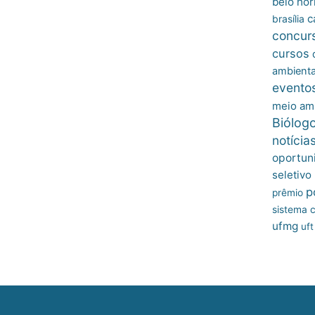
belo hor
c
brasília
concur
cursos
ambienta
evento
meio am
Biólog
notícia
oportun
seletivo
p
prêmio
sistema c
ufmg
uft