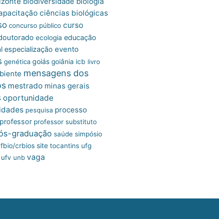
izonte
biologia
biodiversidade
apacitação
ciências biológicas
so
curso
concurso público
doutorado
educação
ecologia
l
especialização
evento
s
goiás
genética
goiânia
icb
livro
mensagens dos
biente
os
mestrado
minas gerais
s
oportunidade
idades
processo
pesquisa
professor
professor substituto
ós-graduação
saúde
simpósio
site
fbio/crbios
tocantins
ufg
vaga
ufv
unb