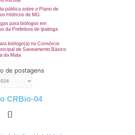
no escolar”
ta pública sobre o Plano de
os Hídricos de MG
agas para biólogos em
o da Prefeitura de Ipatinga
ara biólogo(a) no Consórcio
unicipal de Saneamento Básico
a da Mata
vo de postagens
ns
 o CRBio-04