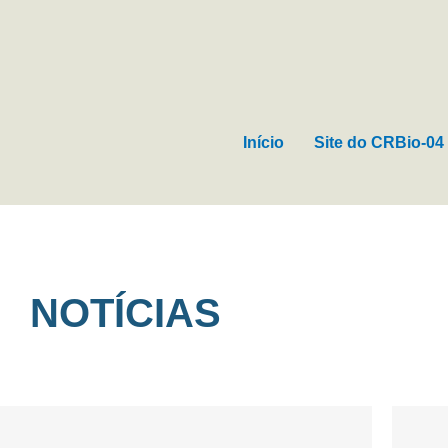
Ir
para
o
conteúdo
Início
Site do CRBio-04
NOTÍCIAS